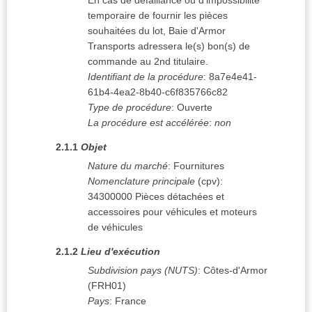
En cas de défaillance ou d'impossibilité
temporaire de fournir les pièces
souhaitées du lot, Baie d'Armor
Transports adressera le(s) bon(s) de
commande au 2nd titulaire.
Identifiant de la procédure
:
8a7e4e41-
61b4-4ea2-8b40-c6f835766c82
Type de procédure
:
Ouverte
La procédure est accélérée
:
non
2.1.1
Objet
Nature du marché
:
Fournitures
Nomenclature principale
(
cpv
):
34300000
Pièces détachées et
accessoires pour véhicules et moteurs
de véhicules
2.1.2
Lieu d'exécution
Subdivision pays (NUTS)
:
Côtes-d'Armor
(
FRH01
)
Pays
:
France