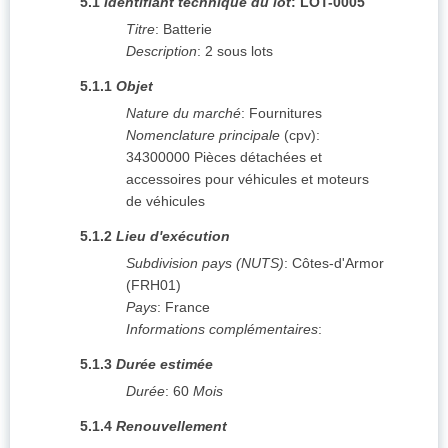
5.1
Identifiant technique du lot
:
LOT-0005
Titre
:
Batterie
Description
:
2 sous lots
5.1.1
Objet
Nature du marché
:
Fournitures
Nomenclature principale
(
cpv
):
34300000
Pièces détachées et
accessoires pour véhicules et moteurs
de véhicules
5.1.2
Lieu d'exécution
Subdivision pays (NUTS)
:
Côtes-d'Armor
(
FRH01
)
Pays
:
France
Informations complémentaires
:
5.1.3
Durée estimée
Durée
:
60
Mois
5.1.4
Renouvellement