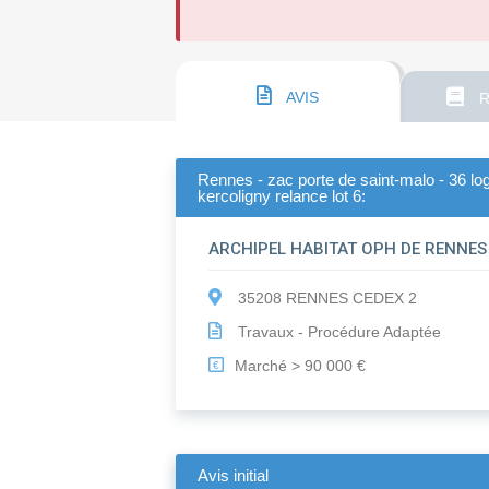
AVIS
R
Rennes - zac porte de saint-malo - 36 log
kercoligny relance lot 6:
ARCHIPEL HABITAT OPH DE RENNES
35208 RENNES CEDEX 2
Travaux - Procédure Adaptée
Marché > 90 000 €
€
Avis initial