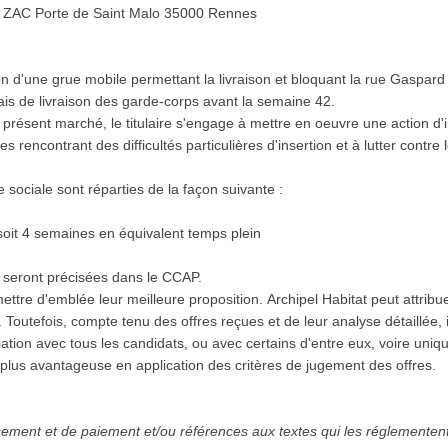
Lieu d'exécution et de livraison: ZAC Porte de Saint Malo 35000 Rennes
:
tion d'une grue mobile permettant la livraison et bloquant la rue Gaspa
lais de livraison des garde-corps avant la semaine 42.
 présent marché, le titulaire s'engage à mettre en oeuvre une action d'i
 rencontrant des difficultés particulières d'insertion et à lutter contr
e sociale sont réparties de la façon suivante :
soit 4 semaines en équivalent temps plein
r seront précisées dans le CCAP.
mettre d'emblée leur meilleure proposition. Archipel Habitat peut attrib
. Toutefois, compte tenu des offres reçues et de leur analyse détaillée, i
ion avec tous les candidats, ou avec certains d'entre eux, voire uniqu
lus avantageuse en application des critères de jugement des offres.