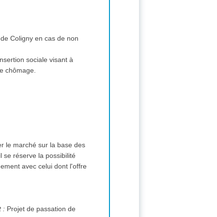
rd de Coligny en cas de non
nsertion sociale visant à
e le chômage.
uer le marché sur la base des
l se réserve la possibilité
ement avec celui dont l'offre
Modalités essentielles de financement et de paiement et/ou références aux textes qui les réglementent :
Projet de passation de