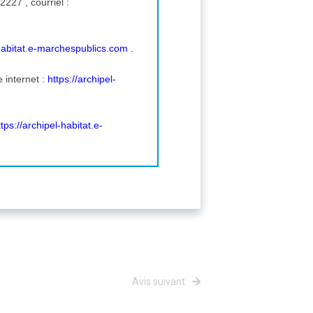
Mme Autret Roeting Mélanie 3 place de la communauté 35000 Rennes , tél. : 0299222227 , courriel :
-habitat.e-marchespublics.com
.
e internet :
https://archipel-
ttps://archipel-habitat.e-
Avis suivant