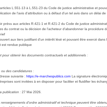
articles L.551-13 à L.551-23 du Code de justice administrative et pouv
ication de l'avis d'attribution ou à défaut d'un tel avis dans un délai d
r prévu aux articles R.421-1 et R.421-2 du Code de justice administrat
es du contrat ou la décision de l'acheteur d'abandonner la procédure 
rief
uvert aux tiers justifiant d'un intérêt lésé et pouvant être exercé dans
at est rendue publique
 pour obtenir les documents contractuels et additionnels :
s ou des candidatures :
adresse suivante :
https://e-marchespublics.com
La signature électronique des documents n'est pas
reprises sont invitées à en disposer pour faciliter et fluidifier les écha
a publication :
27 Mai 2026.
 renseignements d'ordre administratif et technique peuvent être obten