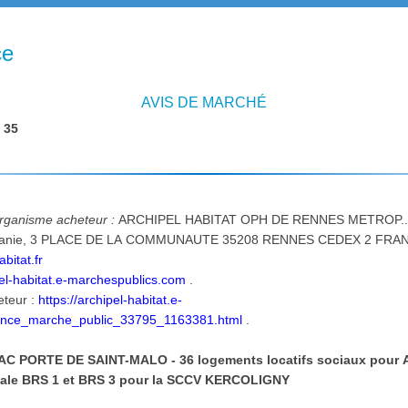
ce
AVIS DE MARCHÉ
:
35
'organisme acheteur :
ARCHIPEL HABITAT OPH DE RENNES METROP.
: 02-99-22-22-27
bitat.fr
pel-habitat.e-marchespublics.com
.
eteur :
https://archipel-habitat.e-
once_marche_public_33795_1163381.html
.
C PORTE DE SAINT-MALO - 36 logements locatifs sociaux pour Ar
iale BRS 1 et BRS 3 pour la SCCV KERCOLIGNY