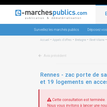
Surveillez les marchés publics
Déposez vos
-
-
-
Accueil
Appels d'offres
Bretagne
Ille-et-Vilaine
Avis précédent
Rennes - zac porte de sa
et 19 logements en access
Cette consultation est terminée.
Nous vous invitons à lancer une nouv