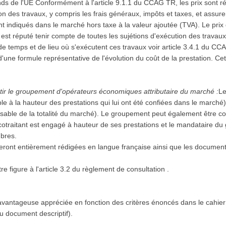
ds de l'UE Conformément à l'article 9.1.1 du CCAG TR, les prix sont r
on des travaux, y compris les frais généraux, impôts et taxes, et assure
e est réputé tenir compte de toutes les sujétions d'exécution des trava
 de temps et de lieu où s'exécutent ces travaux voir article 3.4.1 du C
d'une formule représentative de l'évolution du coût de la prestation. Cet
Forme juridique que devra revêtir le groupement d'opérateurs économiques attributaire du marché :
Le
 à la hauteur des prestations qui lui ont été confiées dans le march
é). Le groupement peut également être conjoint avec mandataire
 cotraitant est engagé à hauteur de ses prestations et le mandataire d
bres.
seront entièrement rédigées en langue française ainsi que les documen
 figure à l'article 3.2 du règlement de consultation .
vantageuse appréciée en fonction des critères énoncés dans le cahier
 ou document descriptif).