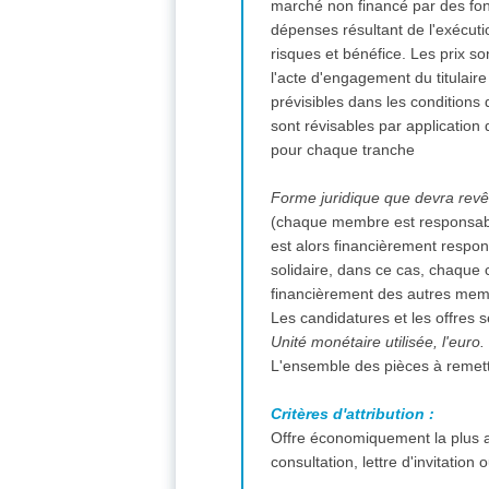
marché non financé par des fon
dépenses résultant de l'exécuti
risques et bénéfice. Les prix sont indiqués dans le marché hors taxe à la valeur ajoutée (TVA). Le prix global et forfaitaire porté à
l'acte d'engagement du titulair
prévisibles dans les conditions
sont révisables par application 
pour chaque tranche
(chaque membre est responsable
est alors financièrement responsable de la totalité du march
solidaire, dans ce cas, chaque
financièrement des autres mem
Les candidatures et les offres 
Unité monétaire utilisée, l'euro.
L'ensemble des pièces à remettre
Critères d'attribution :
Offre économiquement la plus a
consultation, lettre d'invitation