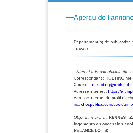
Aperçu de l'annon
Département(s) de publication 
Travaux
- Nom et adresse officiels de l
Correspondant : ROETING Mélanie, 3 PLACE DE LA COMMUNAUTE 35208 RENNES CEDEX 2 FRANCE. tél. 
Courriel :
m.roeting@archipel-ha
Adresse internet :
https://archi
Adresse internet du profil d'ach
marchespublics.com/pack/ann
Objet du marché :
RENNES - ZA
logements en accession soc
RELANCE LOT 6: