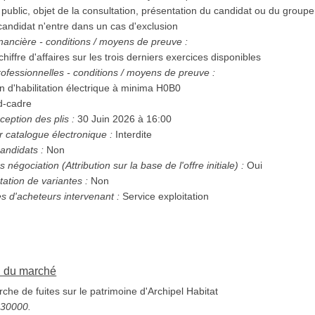
r public, objet de la consultation, présentation du candidat ou du group
 candidat n'entre dans un cas d'exclusion
nancière - conditions / moyens de preuve :
 chiffre d'affaires sur les trois derniers exercices disponibles
ofessionnelles - conditions / moyens de preuve :
 SS4 Attestation d'habilitation électrique à minima H0B0
d-cadre
ception des plis :
30 Juin 2026 à 16:00
r catalogue électronique :
Interdite
andidats :
Non
Possibilité d'attribution sans négociation (Attribution sur la base de l'offre initiale) :
Oui
tation de variantes :
Non
es d'acheteurs intervenant :
Service exploitation
on du marché
he de fuites sur le patrimoine d'Archipel Habitat
5130000.