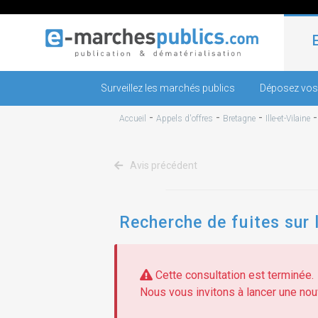
Surveillez les marchés publics
Déposez vos
-
-
-
Accueil
Appels d'offres
Bretagne
Ille-et-Vilaine
Avis précédent
Recherche de fuites sur l
Cette consultation est terminée.
Nous vous invitons à lancer une nouv