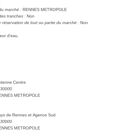
s
 du marché :
RENNES METROPOLE
des tranches :
Non
e réservation de tout ou partie du marché :
Non
eur d'eau.
ntenne Centre
5130000.
ENNES METROPOLE
ays de Rennes et Agence Sud
5130000.
ENNES METROPOLE