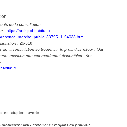
tion
ts de la consultation :
ur :
https://archipel-habitat.e-
/annonce_marche_public_33795_1164038.html
nsultation :
26-018
 de la consultation se trouve sur le profil d'acheteur :
Oui
 communication non communément disponibles :
Non
S
abitat.fr
dure adaptée ouverte
:
té professionnelle - conditions / moyens de preuve :