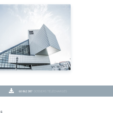
60 862 387
DOSSIERS TÉLÉCHARGÉS
ns