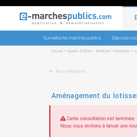
Surveillez les marchés publics
Déposez vos
-
-
-
-
Accueil
Appels d'offres
Bretagne
Morbihan
s
Avis précédent
Aménagement du lotissem
Cette consultation est terminée.
Nous vous invitons à lancer une nouv