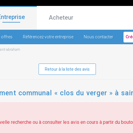
Entreprise
Acheteur
 offres
Référencez votre entreprise
Nous contacter
Cré
aint-abraham
Retour à la liste des avis
ent communal « clos du verger » à sai
elle recherche ou à consulter les avis en cours à partir du bouton