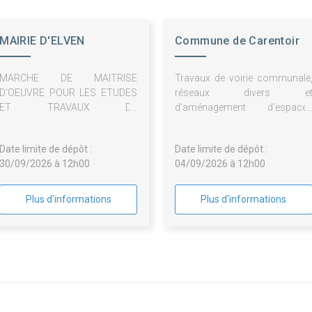
MAIRIE D'ELVEN
Commune de Carentoir
MARCHE DE MAITRISE
Travaux de voirie communale
D'OEUVRE POUR LES ETUDES
réseaux divers e
ET TRAVAUX DE
d'aménagement d'espace
RENATURATION DE LA COUR
publics
ET AMENAGEMENTS DES
Date limite de dépôt :
Date limite de dépôt :
ABORDS DE L'ECOLE C.
30/09/2026 à 12h00
04/09/2026 à 12h00
DESCARTES
Plus d'informations
Plus d'informations