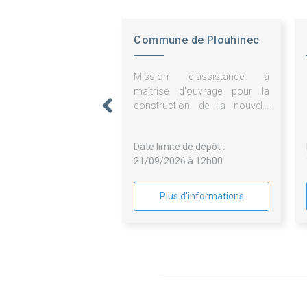
Commune de Plouhinec
Mission d'assistance à
maîtrise d'ouvrage pour la
construction de la nouvelle
station de traitement des eaux
usées de la commune de
Date limite de dépôt :
plouhinec (morbihan)
21/09/2026 à 12h00
Plus d'informations