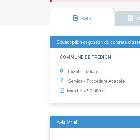
AVIS
R
Souscription et gestion de contrats d'as
COMMUNE DE TREDION
56250 Tredion
Service - Procédure Adaptée
Marché > 90 000 €
€
Avis initial