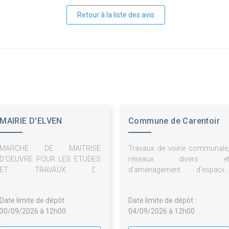
Retour à la liste des avis
MAIRIE D'ELVEN
Commune de Carentoir
MARCHE DE MAITRISE
Travaux de voirie communale
D'OEUVRE POUR LES ETUDES
réseaux divers e
ET TRAVAUX DE
d'aménagement d'espace
RENATURATION DE LA COUR
publics
ET AMENAGEMENTS DES
Date limite de dépôt :
Date limite de dépôt :
ABORDS DE L'ECOLE C.
30/09/2026 à 12h00
04/09/2026 à 12h00
DESCARTES