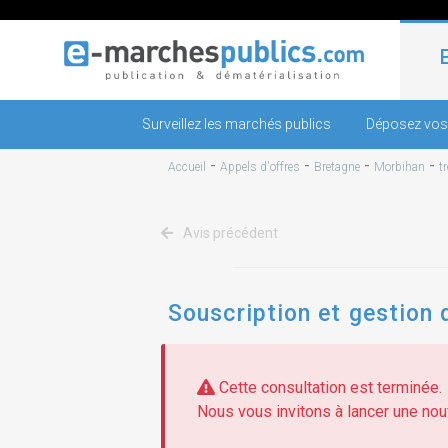
Surveillez les marchés publics
Déposez vos
-
-
-
-
Accueil
Appels d'offres
Bretagne
Morbihan
t
Avis précédent
Souscription et gestion 
Cette consultation est terminée.
Nous vous invitons à lancer une nouv