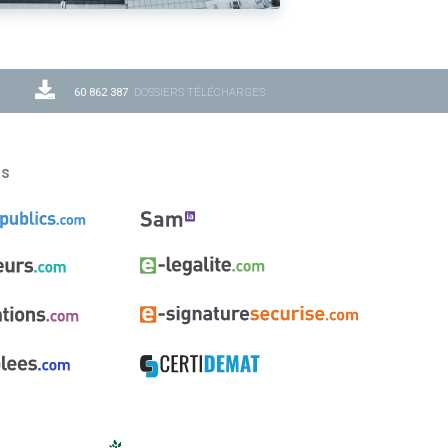
60 862 387
DOSSIERS TÉLÉCHARGÉS
ns