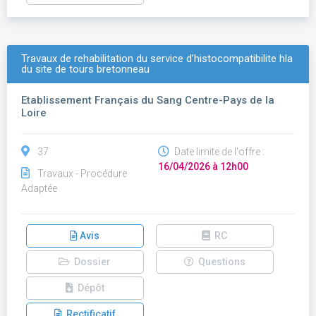
Travaux de rehabilitation du service d’histocompatibilite hla
du site de tours bretonneau
Etablissement Français du Sang Centre-Pays de la
Loire
37
Date limite de l'offre :
16/04/2026 à 12h00
Travaux - Procédure
Adaptée
Avis
RC
Dossier
Questions
Dépôt
Rectificatif