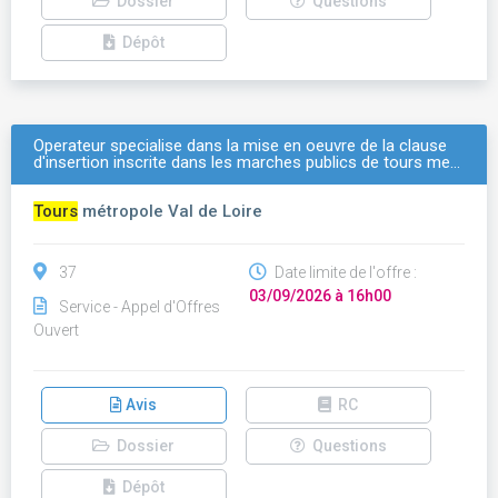
Dossier
Questions
Dépôt
Operateur specialise dans la mise en oeuvre de la clause
d'insertion inscrite dans les marches publics de tours me…
Tours
métropole Val de Loire
37
Date limite de l'offre :
03/09/2026 à 16h00
Service - Appel d'Offres
Ouvert
Avis
RC
Dossier
Questions
Dépôt