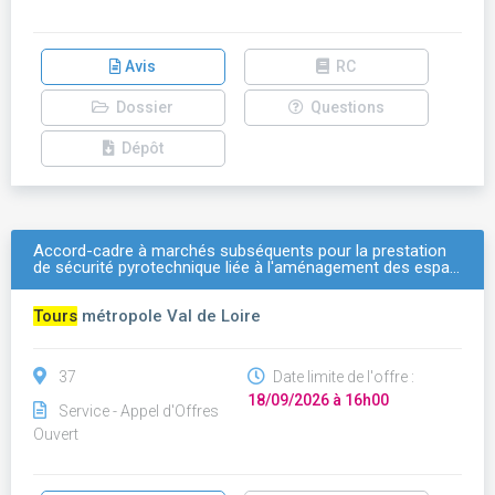
Avis
RC
Dossier
Questions
Dépôt
Accord-cadre à marchés subséquents pour la prestation
de sécurité pyrotechnique liée à l'aménagement des espa…
Tours
métropole Val de Loire
37
Date limite de l'offre :
18/09/2026 à 16h00
Service - Appel d'Offres
Ouvert