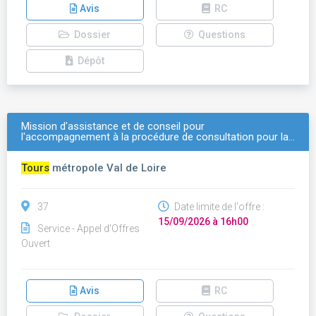
Avis
RC
Dossier
Questions
Dépôt
Mission d'assistance et de conseil pour
l'accompagnement à la procédure de consultation pour la…
Tours
métropole Val de Loire
37
Date limite de l'offre :
15/09/2026 à 16h00
Service - Appel d'Offres
Ouvert
Avis
RC