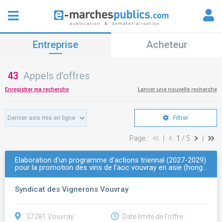
Entreprise
Acheteur
43
Appels d'offres
Enregistrer ma recherche
Lancer une nouvelle recherche
Filtrer
Page :
|
1
/ 5
|
Élaboration d'un programme d'actions triennal (2027-2029)
pour la promotion des vins de l'aoc vouvray en asie (hong…
Syndicat des Vignerons Vouvray
37281 Vouvray
Date limite de l'offre :