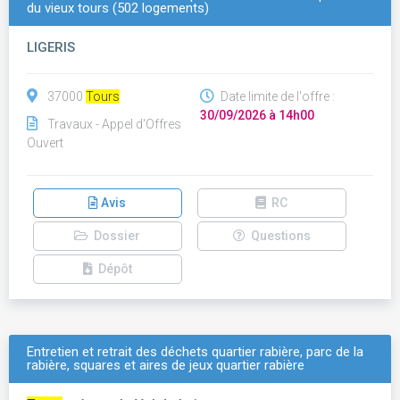
du vieux tours (502 logements)
LIGERIS
37000
Tours
Date limite de l'offre :
30/09/2026 à 14h00
Travaux - Appel d'Offres
Ouvert
Avis
RC
Dossier
Questions
Dépôt
Entretien et retrait des déchets quartier rabière, parc de la
rabière, squares et aires de jeux quartier rabière