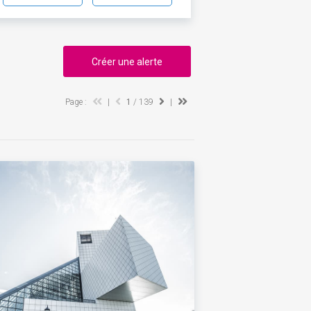
Créer une alerte
Page :
|
1
/ 139
|