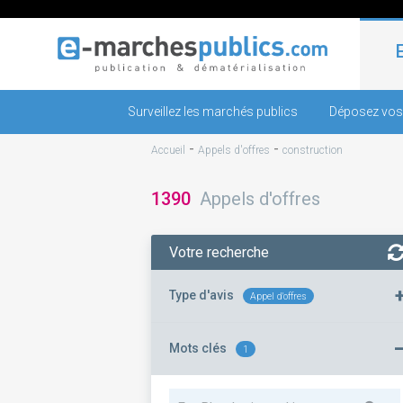
Surveillez les marchés publics
Déposez vos
-
-
Accueil
Appels d'offres
construction
1390
Appels d'offres
Votre recherche
Type d'avis
Appel d'offres
Mots clés
1