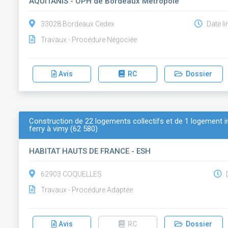
AQUITANIS - OPH de Bordeaux Métropole
33028 Bordeaux Cedex
Date li
Travaux - Procédure Négociée
Avis
RC
Dossier
Construction de 22 logements collectifs et de 1 logement in
ferry à vimy (62 580)
HABITAT HAUTS DE FRANCE - ESH
62903 COQUELLES
D
Travaux - Procédure Adaptée
Avis
RC
Dossier