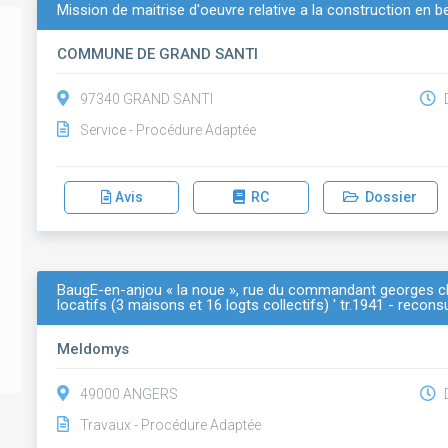
Mission de maitrise d'oeuvre relative a la construction en 
COMMUNE DE GRAND SANTI
97340 GRAND SANTI
D
Service - Procédure Adaptée
Avis
RC
Dossier
BaugÉ-en-anjou « la noue », rue du commandant georges c
locatifs (3 maisons et 16 logts collectifs) ' tr.1941 - recons
Meldomys
49000 ANGERS
D
Travaux - Procédure Adaptée