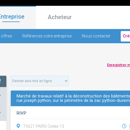
Entreprise
Acheteur
 offres
Référencez votre entreprise
Nous contacter
Cré
Enregistrer 
+
Marché de travaux relatif à la déconstruction des bâtiments 
rue joseph python, sur le périmètre de la zac python-duver
–
RIVP
75621 PARIS Cedex 13
D