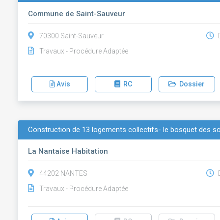
Commune de Saint-Sauveur
70300 Saint-Sauveur
D
Travaux - Procédure Adaptée
Avis
RC
Dossier
Construction de 13 logements collectifs- le bosquet des sou
La Nantaise Habitation
44202 NANTES
D
Travaux - Procédure Adaptée