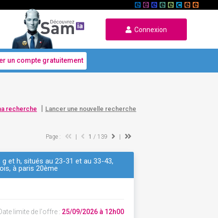
Connexion
er un compte gratuitement
|
ma recherche
Lancer une nouvelle recherche
Page :
|
1
/ 139
|
g et h, situés au 23-31 et au 33-43,
nois, à paris 20ème
ate limite de l'offre :
25/09/2026 à 12h00