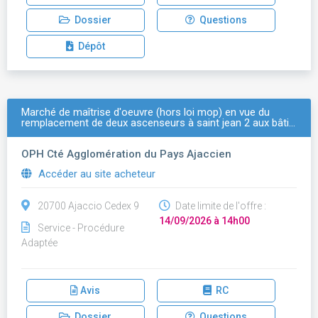
Dossier
Questions
Dépôt
Marché de maîtrise d'oeuvre (hors loi mop) en vue du
remplacement de deux ascenseurs à saint jean 2 aux bâti…
OPH Cté Agglomération du Pays Ajaccien
Accéder au site acheteur
20700 Ajaccio Cedex 9
Date limite de l'offre :
14/09/2026 à 14h00
Service - Procédure
Adaptée
Avis
RC
Dossier
Questions