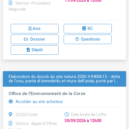
11/09/2026 à 12h00
Service - Procédure
Négociée
Avis
RC
Dossier
Questions
Dépôt
Élaboration du docob du site natura 2000 fr9400615 - delta
de l'osu, punta di benedettu et mura dell'unda, porté par l…
Office de l'Environnement de la Corse
Accéder au site acheteur
20250 Corte
Date limite de l'offre :
30/09/2026 à 12h00
Service - Appel d'Offres