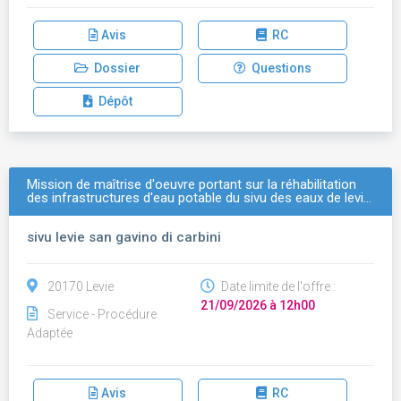
Avis
RC
Dossier
Questions
Dépôt
Mission de maîtrise d'oeuvre portant sur la réhabilitation
des infrastructures d'eau potable du sivu des eaux de levi…
sivu levie san gavino di carbini
20170 Levie
Date limite de l'offre :
21/09/2026 à 12h00
Service - Procédure
Adaptée
Avis
RC