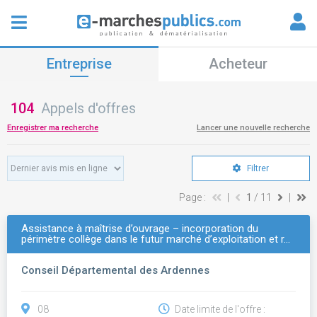
Entreprise
Acheteur
104
Appels d'offres
Enregistrer ma recherche
Lancer une nouvelle recherche
Filtrer
Page :
|
1
/ 11
|
Assistance à maîtrise d’ouvrage – incorporation du
périmètre collège dans le futur marché d’exploitation et r…
Conseil Départemental des Ardennes
08
Date limite de l'offre :