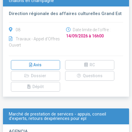
chalons en champagne
Direction régionale des affaires culturelles Grand Est
08
Date limite de l'offre :
14/09/2026 à 16h00
Travaux - Appel d'Offres
Ouvert
Avis
RC
Dossier
Questions
Dépôt
Marché de prestation de services - appuis, conseil
d'experts, retours dexpériences pour epl
AGENCIA