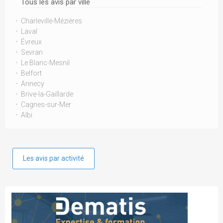
Tous les avis par ville
Charleville-Mézières
Laval
Évreux
Sevran
Le Blanc-Mesnil
Belfort
Annecy
Brive-la-Gaillarde
Cagnes-sur-Mer
Albi
Les avis par activité