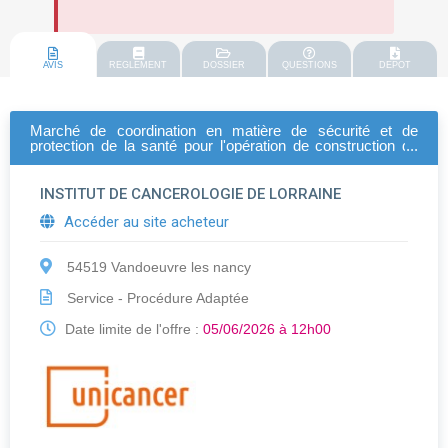
AVIS
REGLEMENT
DOSSIER
QUESTIONS
DEPOT
Marché de coordination en matière de sécurité et de
protection de la santé pour l'opération de construction du
bâtiment médico-chirurgical ambulatoire (bmca)
INSTITUT DE CANCEROLOGIE DE LORRAINE
Accéder au site acheteur
54519 Vandoeuvre les nancy
Service - Procédure Adaptée
Date limite de l'offre :
05/06/2026 à 12h00