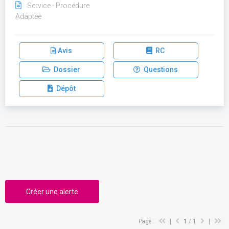
Service - Procédure
Adaptée
Avis
RC
Dossier
Questions
Dépôt
Créer une alerte
Page :
|
1
/ 1
|