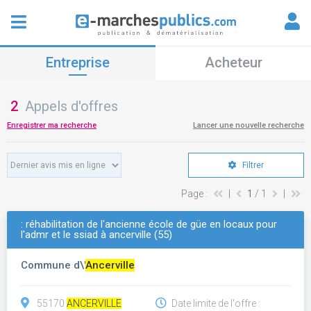
Entreprise
Acheteur
2
Appels d'offres
Enregistrer ma recherche
Lancer une nouvelle recherche
Filtrer
Page :
|
1
/ 1
|
: réhabilitation de l'ancienne école de güe en locaux pour
l'admr et le ssiad à ancerville (55)
Commune d\'
Ancerville
55170
ANCERVILLE
Date limite de l'offre :