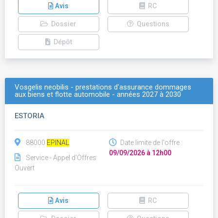
Avis
RC
Dossier
Questions
Dépôt
Vosgelis neobilis - prestations d'assurance dommages
aux biens et flotte automobile - années 2027 à 2030
ESTORIA
88000
EPINAL
Date limite de l'offre :
09/09/2026 à 12h00
Service - Appel d'Offres
Ouvert
Avis
RC