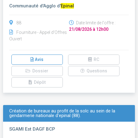
Communauté d'Agglo d'
Epinal
88
Date limite de l'offre :
21/08/2026 à 12h00
Fourniture - Appel d'Offres
Ouvert
Avis
RC
Dossier
Questions
Dépôt
Création de bureaux au profit de la solc au sein de la
gendarmerie nationale d'epinal (88).
SGAMI Est DAGF BCP