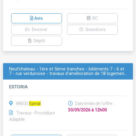
Avis
RC
Dossier
Questions
Dépôt
Neufchateau - 1ère et 5ème tranches - bâtiments 7 - 6 et
7 - rue verdunoise - travaux d'amélioration de 18 logemen…
ESTORIA
88000
Epinal
Date limite de l'offre :
30/09/2026 à 12h00
Travaux - Procédure
Adaptée