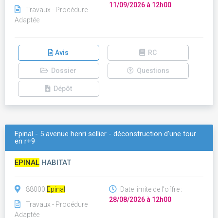
11/09/2026 à 12h00
Travaux - Procédure
Adaptée
Avis
RC
Dossier
Questions
Dépôt
Epinal - 5 avenue henri sellier - déconstruction d'une tour
en r+9
EPINAL
HABITAT
88000
Epinal
Date limite de l'offre :
28/08/2026 à 12h00
Travaux - Procédure
Adaptée