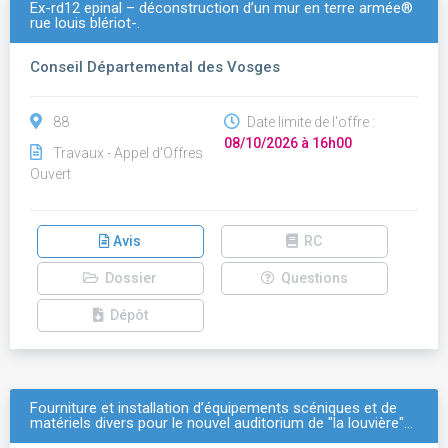
Ex-rd12 epinal – déconstruction d’un mur en terre armée®
rue louis blériot-.
Conseil Départemental des Vosges
88
Date limite de l'offre :
08/10/2026 à 16h00
Travaux - Appel d'Offres
Ouvert
Avis
RC
Dossier
Questions
Dépôt
Fourniture et installation d’équipements scéniques et de
matériels divers pour le nouvel auditorium de "la louvière"…