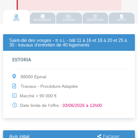
AVIS
REGLEMENT
DOSSIER
QUESTIONS
DEPOT
Saint-dié des vosges - tr s.i. - bât 11 à 16 et 18 à 20 et 25 à
30 - travaux d'entretien de 40 logements
ESTORIA
88000 Epinal
Travaux - Procédure Adaptée
Marché > 90 000 €
€
Date limite de l'offre :
03/06/2026 à 12h00
Avis initial
Partager