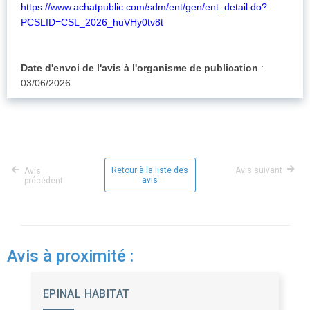
https://www.achatpublic.com/sdm/ent/gen/ent_detail.do?
PCSLID=CSL_2026_huVHy0tv8t
Date d'envoi de l'avis à l'organisme de publication
:
03/06/2026
Retour à la liste des
Avis suivant
Avis
avis
précédent
Avis à proximité :
EPINAL HABITAT