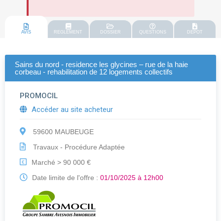
AVIS
REGLEMENT
DOSSIER
QUESTIONS
DEPOT
Sains du nord - residence les glycines – rue de la haie
corbeau - rehabilitation de 12 logements collectifs
PROMOCIL
Accéder au site acheteur
59600 MAUBEUGE
Travaux - Procédure Adaptée
Marché > 90 000 €
€
Date limite de l'offre :
01/10/2025 à 12h00