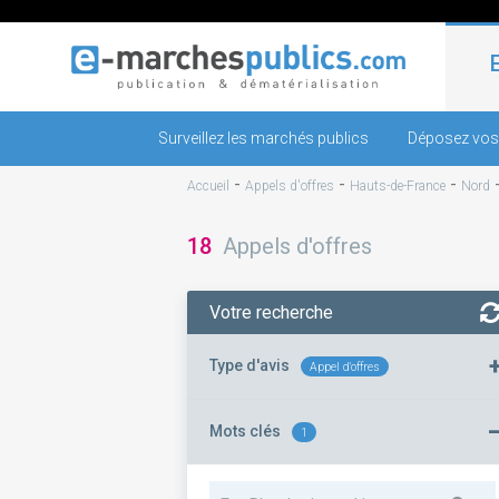
Surveillez les marchés publics
Déposez vos
-
-
-
Accueil
Appels d'offres
Hauts-de-France
Nord
18
Appels d'offres
Votre recherche
Type d'avis
Appel d'offres
Mots clés
1