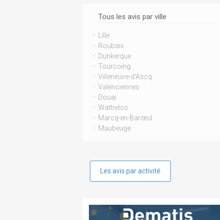
Tous les avis par ville
Lille
Roubaix
Dunkerque
Tourcoing
Villeneuve-d'Ascq
Valenciennes
Douai
Wattrelos
Marcq-en-Barœul
Maubeuge
Les avis par activité