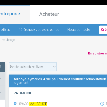
Entreprise
Acheteur
 offres
Référencez votre entreprise
Nous contacter
Cré
-
maubeuge
Enregistrer 
+
Aulnoye-aymeries 4 rue paul vaillant couturier réhabilitatio
logement
–
PROMOCIL
59600
MAUBEUGE
D