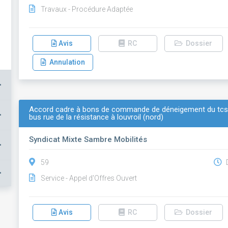
Travaux - Procédure Adaptée
Avis
RC
Dossier
Annulation
+
Accord cadre à bons de commande de déneigement du tcsp
+
bus rue de la résistance à louvroil (nord)
Syndicat Mixte Sambre Mobilités
+
59
D
+
Service - Appel d'Offres Ouvert
Avis
RC
Dossier