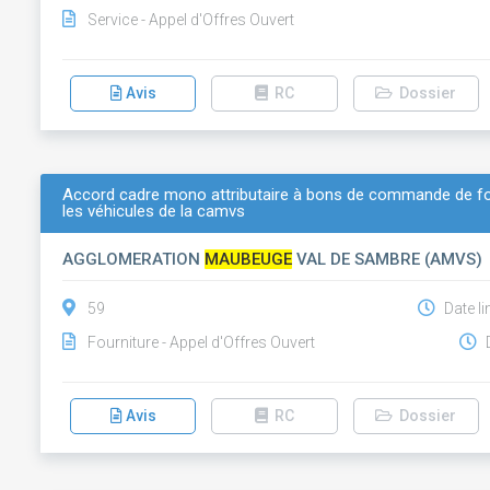
Service - Appel d'Offres Ouvert
Avis
RC
Dossier
Accord cadre mono attributaire à bons de commande de fo
les véhicules de la camvs
AGGLOMERATION
MAUBEUGE
VAL DE SAMBRE (AMVS)
59
Date li
Fourniture - Appel d'Offres Ouvert
D
Avis
RC
Dossier