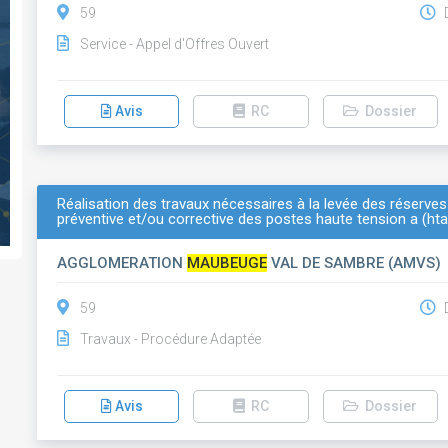
59
D
Service - Appel d'Offres Ouvert
Avis
RC
Dossier
Réalisation des travaux nécessaires à la levée des réserves
préventive et/ou corrective des postes haute tension a (ht
AGGLOMERATION
MAUBEUGE
VAL DE SAMBRE (AMVS)
59
D
Travaux - Procédure Adaptée
Avis
RC
Dossier