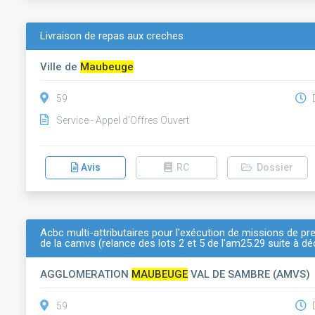
Livraison de repas aux creches
Ville de
Maubeuge
59
D
Service - Appel d'Offres Ouvert
Avis
RC
Dossier
Acbc multi-attributaires pour l'exécution de missions de pr
de la camvs (relance des lots 2 et 5 de l'am25.29 suite à dé
AGGLOMERATION
MAUBEUGE
VAL DE SAMBRE (AMVS)
59
D