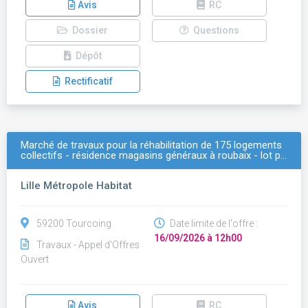
Avis
RC
Dossier
Questions
Dépôt
Rectificatif
Marché de travaux pour la réhabilitation de 175 logements
collectifs - résidence magasins généraux à roubaix - lot p…
Lille Métropole Habitat
59200 Tourcoing
Date limite de l'offre :
16/09/2026 à 12h00
Travaux - Appel d'Offres
Ouvert
Avis
RC