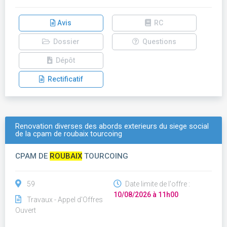
Avis
RC
Dossier
Questions
Dépôt
Rectificatif
Renovation diverses des abords exterieurs du siege social
de la cpam de roubaix tourcoing
CPAM DE
ROUBAIX
TOURCOING
59
Date limite de l'offre :
10/08/2026 à 11h00
Travaux - Appel d'Offres
Ouvert