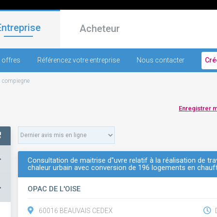
Entreprise
Acheteur
 offres
Référencez votre entreprise
Nous contacter
Cré
-
compiegne
Enregistrer 
+
Consultation de maitrise d''uvre relatif à la réalisation de
chaleur urbain avec conversion de 196 logements en chauffa
–
OPAC DE L'OISE
60016 BEAUVAIS CEDEX
D