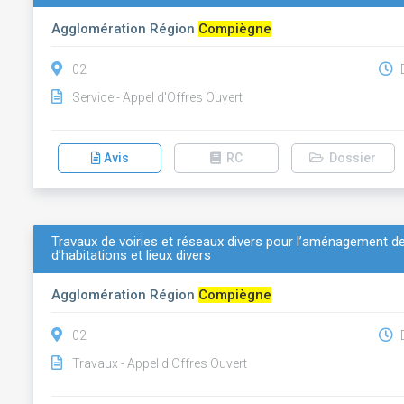
Agglomération Région
Compiègne
02
D
Service - Appel d'Offres Ouvert
Avis
RC
Dossier
Travaux de voiries et réseaux divers pour l’aménagement de
d’habitations et lieux divers
Agglomération Région
Compiègne
02
D
Travaux - Appel d'Offres Ouvert