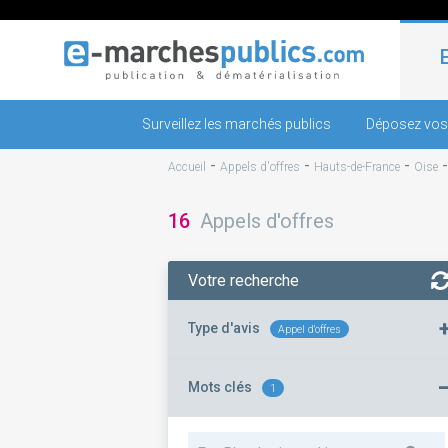
Surveillez les marchés publics
Déposez vos
-
-
-
Accueil
Appels d'offres
Hauts-de-France
Oise
16
Appels d'offres
Votre recherche
Type d'avis
Appel d'offres
Mots clés
1