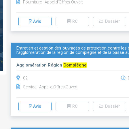
Fourniture - Appel d'Offres Ouvert
Avis
RC
Dossier
Entretien et gestion des ouvrages de protection contre les cr
l’agglomération de la région de compiègne et de la basse 
Agglomération Région
Compiègne
02
D
Service - Appel d'Offres Ouvert
Avis
RC
Dossier