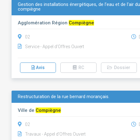
Gestion des installations énergétiques, de l’eau et de l’air
compiègne
Agglomération Région
Compiègne
02
D
Service - Appel d'Offres Ouvert
Avis
RC
Dossier
Restructuration de la rue bernard morançais.
Ville de
Compiègne
02
D
Travaux - Appel d'Offres Ouvert