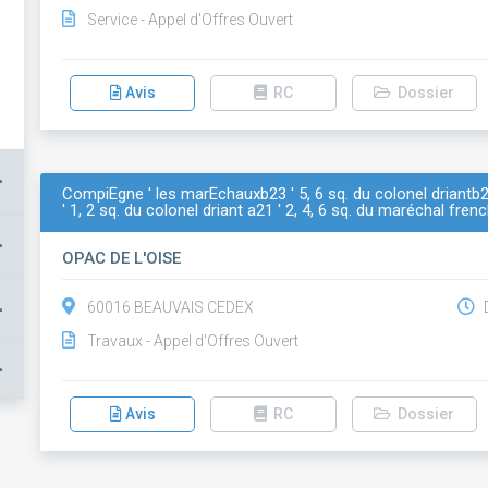
Service - Appel d'Offres Ouvert
Avis
RC
Dossier
+
CompiÈgne ' les marÉchauxb23 ' 5, 6 sq. du colonel driantb
' 1, 2 sq. du colonel driant a21 ' 2, 4, 6 sq. du maréchal frenc
+
OPAC DE L'OISE
+
60016 BEAUVAIS CEDEX
D
Travaux - Appel d'Offres Ouvert
+
Avis
RC
Dossier