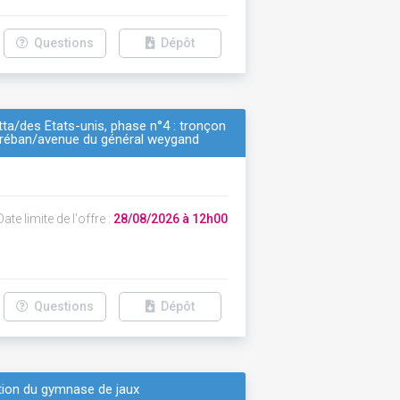
Questions
Dépôt
tta/des États-unis, phase n°4 : tronçon
 gréban/avenue du général weygand
ate limite de l'offre :
28/08/2026 à 12h00
Questions
Dépôt
tation du gymnase de jaux