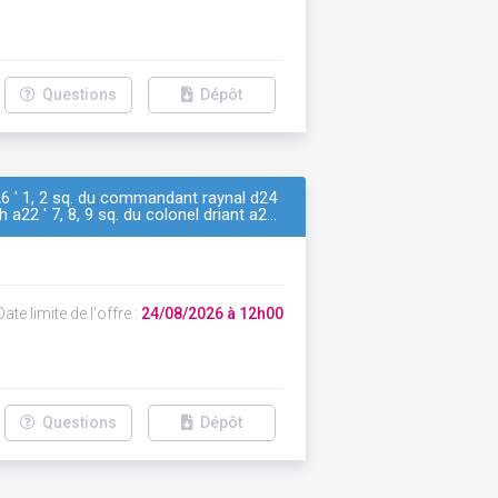
Questions
Dépôt
26 ' 1, 2 sq. du commandant raynal d24
h a22 ' 7, 8, 9 sq. du colonel driant a2…
ate limite de l'offre :
24/08/2026 à 12h00
Questions
Dépôt