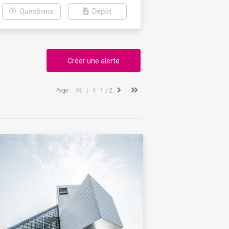
Questions
Dépôt
Créer une alerte
Page :
|
1
/ 2
|