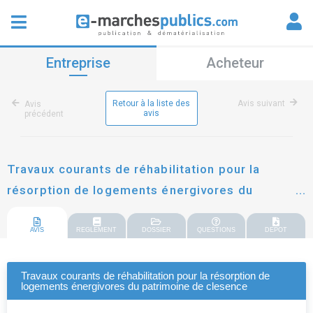
Entreprise
Acheteur
Retour à la liste des
Avis suivant
Avis
avis
précédent
Travaux courants de réhabilitation pour la
résorption de logements énergivores du
patrimoine de clesence
AVIS
REGLEMENT
DOSSIER
QUESTIONS
DEPOT
Travaux courants de réhabilitation pour la résorption de
logements énergivores du patrimoine de clesence