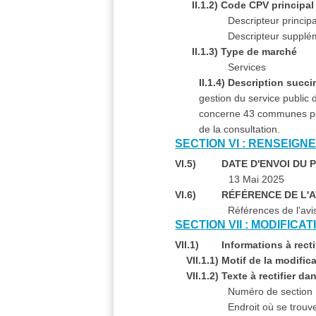
II.1.2) Code CPV principal 
Descripteur princip
Descripteur supplém
II.1.3) Type de marché
Services
II.1.4) Description succi
gestion du service public
concerne 43 communes pou
de la consultation.
SECTION VI : RENSEIG
VI.5) DATE D'ENVOI DU P
13 Mai 2025
VI.6) RÉFÉRENCE DE L'AV
Références de l'avi
SECTION VII : MODIFICA
VII.1) Informations à rectif
VII.1.1) Motif de la modific
VII.1.2) Texte à rectifier dan
Numéro de section :
Endroit où se trouve