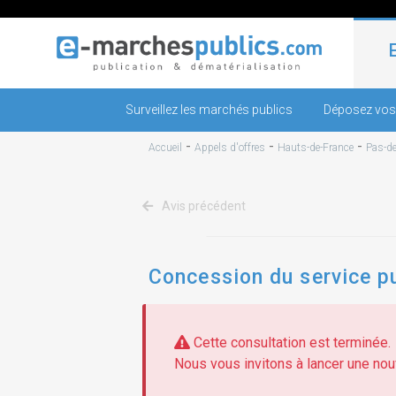
Surveillez les marchés publics
Déposez vos
-
-
-
Accueil
Appels d'offres
Hauts-de-France
Pas-de
Avis précédent
Concession du service pu
Cette consultation est terminée.
Nous vous invitons à lancer une nouv