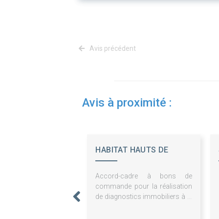
Avis précédent
Avis à proximité :
HABITAT HAUTS DE
FRANCE - ESH
Accord-cadre à bons de
commande pour la réalisation
de diagnostics immobiliers à la
relocation, à la vente de
logements et dans le cadre des