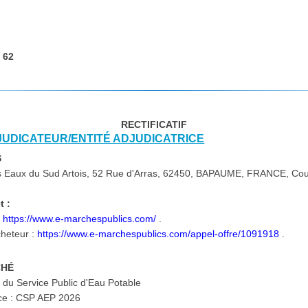
:
62
RECTIFICATIF
DJUDICATEUR/ENTITÉ ADJUDICATRICE
S
s Eaux du Sud Artois, 52 Rue d'Arras, 62450, BAPAUME, FRANCE, Cour
t :
:
https://www.e-marchespublics.com/
.
cheteur :
https://www.e-marchespublics.com/appel-offre/1091918
.
CHÉ
du Service Public d'Eau Potable
ce : CSP AEP 2026