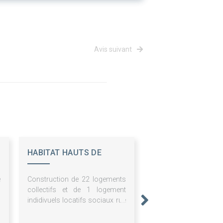
Avis suivant
HABITAT HAUTS DE
FRANCE - ESH
e
Construction de 22 logements
n
collectifs et de 1 logement
,
indidivuels locatifs sociaux rue
e
jules ferry à vimy (62 580)