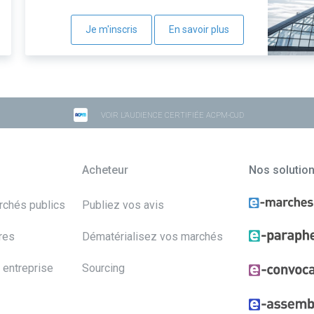
Je m'inscris
En savoir plus
VOIR L'AUDIENCE CERTIFIÉE ACPM-OJD
Acheteur
Nos solutio
archés publics
Publiez vos avis
res
Dématérialisez vos marchés
 entreprise
Sourcing