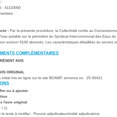
:
al : 41110000
entaire :
ncte :
Par la présente procédure, la Collectivité confie au Concessionnai
 d'eau potable sur le périmètre du Syndicat Intercommunal des Eaux du 
r environ 9100 abonnés. Les caractéristiques détaillées du service s
NEMENTS COMPLÉMENTAIRES
RÉSENT AVIS
IS ORIGINAL
s initial mis en ligne sur le site BOAMP, annonce no : 25-50421
TIONS
ier ou à ajouter
ation
s l'avis original
 I.1)
 le texte à rectifier : Pouvoir adjudicateur/entité adjudicatrice