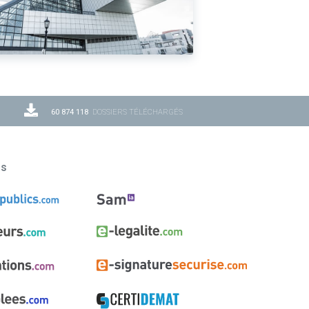
60 874 118
DOSSIERS TÉLÉCHARGÉS
ns