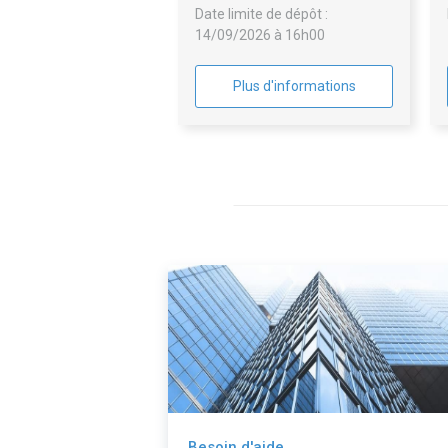
Date limite de dépôt :
opérations programmées
14/09/2026 à 16h00
d'entretien du patrimoine du
groupement de commande
Plus d'informations
Besoin d'aide