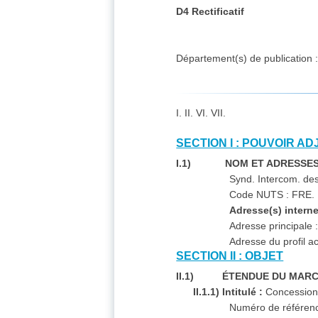
D4 Rectificatif
Département(s) de publication 
I. II. VI. VII.
SECTION I : POUVOIR A
I.1) NOM ET ADRESSE
Synd. Intercom. de
Code NUTS : FRE.
Adresse(s) interne
Adresse principale 
Adresse du profil a
SECTION II : OBJET
II.1) ÉTENDUE DU MAR
II.1.1) Intitulé :
Concession 
Numéro de référen