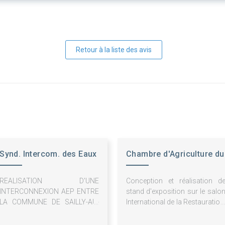
Retour à la liste des avis
Synd. Intercom. des Eaux
Chambre d'Agriculture du
du Sud Artois
NPDC
REALISATION D'UNE
Conception et réalisation d
INTERCONNEXION AEP ENTRE
stand d'exposition sur le salo
LA COMMUNE DE SAILLY-AU-
International de la Restauration
BOIS ET HEBUTERNE
de l'Hôtellerie et d
l'Alimentation 2027