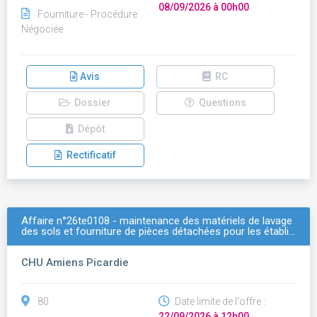
08/09/2026 à 00h00
Fourniture - Procédure
Négociée
Avis
RC
Dossier
Questions
Dépôt
Rectificatif
Affaire n°26te0108 - maintenance des matériels de lavage
des sols et fourniture de pièces détachées pour les établi…
CHU Amiens Picardie
80
Date limite de l'offre :
22/09/2026 à 12h00