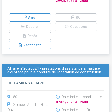
29/05/2026 à 12h00
Avis
RC
Dossier
Questions
Dépôt
Rectificatif
Affaire n°26te0024 - prestations d’assistance à maitrise
d'ouvrage pour la conduite de l'opération de construction…
CHU AMIENS PICARDIE
80
Date limite de candidature :
07/05/2026 à 12h00
Service - Appel d'Offres
Ouvert
Date limite de l'offre :