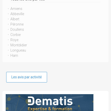
Amiens
Abbeville
Albert
Péronne
Doullens
Corbie
Roye
Montdidier
Longueau
Ham
Les avis par activité