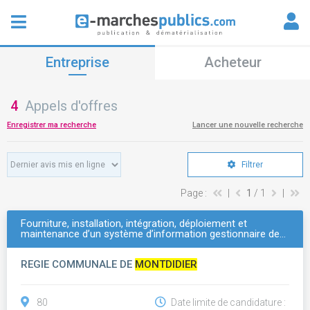
Entreprise
Acheteur
4
Appels d'offres
Enregistrer ma recherche
Lancer une nouvelle recherche
Filtrer
Page :
|
1
/ 1
|
Fourniture, installation, intégration, déploiement et
maintenance d’un système d’information gestionnaire de…
REGIE COMMUNALE DE
MONTDIDIER
80
Date limite de candidature :