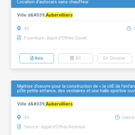
Location d’autocars sans chauffeur
Ville d&#039;
Aubervilliers
93
D
Fourniture - Appel d'Offres Ouvert
Avis
RC
Dossier
Maitrise d’oeuvre pour la construction de « la citÉ de l’enfa
pÔle petite enfance, des vestiaires et une halle sportive ouv
Ville d&#039;
Aubervilliers
93
Date li
Service - Appel d'Offres Restreint