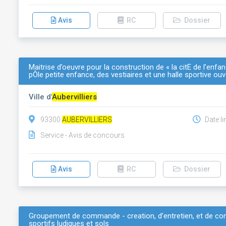
Avis
RC
Dossier
Maitrise d’oeuvre pour la construction de « la citÉ de l’enfa
pÔle petite enfance, des vestiaires et une halle sportive ouv
Ville d'
Aubervilliers
93300
AUBERVILLIERS
Date li
Service - Avis de concours
Avis
RC
Dossier
Groupement de commande - creation, d’entretien, et de con
sportifs ludiques et sols