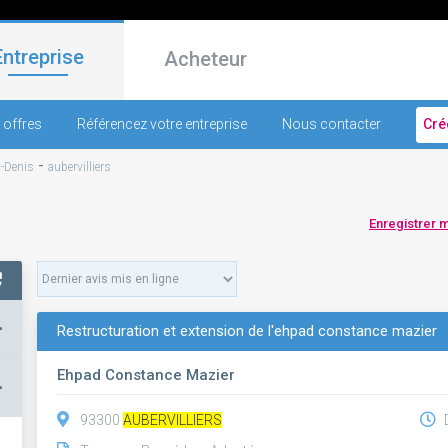
Entreprise
Acheteur
 offres
Référencez votre entreprise
Nous contacter
Cré
-
t-Denis
aubervilliers
Enregistrer 
+
Restructuration et extension de l'ehpad constance mazier
Ehpad Constance Mazier
–
93300
AUBERVILLIERS
D