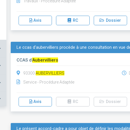
Travaux - Procédure Adaptée
Avis
RC
Dossier
Le ccas d'aubervilliers procède à une consultation en vue d
+
CCAS d'
Aubervilliers
+
93300
AUBERVILLIERS
D
+
Service - Procédure Adaptée
+
Avis
RC
Dossier
Le présent accord-cadre a pour objet de définir les modalit