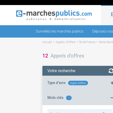
Surveillez les marchés publics
Déposez vos
-
-
-
Accueil
Appels d'offres
Île-de-France
Seine-Sain
12
Appels d'offres
Votre recherche
Type d'avis
Appel d'offres
Mots clés
1