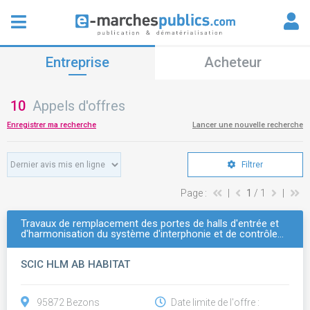
Entreprise
Acheteur
10
Appels d'offres
Enregistrer ma recherche
Lancer une nouvelle recherche
Filtrer
Page :
|
1
/ 1
|
Travaux de remplacement des portes de halls d'entrée et
d'harmonisation du système d'interphonie et de contrôle…
SCIC HLM AB HABITAT
95872 Bezons
Date limite de l'offre :