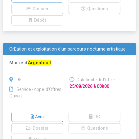
Dossier
Questions
Dépôt
CrÉation et exploitation d'un parcours nocturne artistique
Mairie d'
Argenteuil
95
Date limite de l'offre :
25/08/2026 à 00h00
Service - Appel d'Offres
Ouvert
Avis
RC
Dossier
Questions