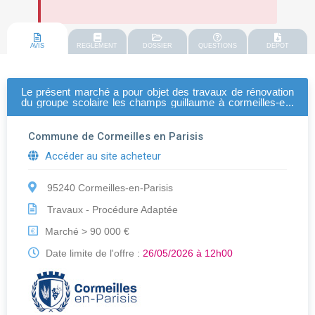
AVIS
REGLEMENT
DOSSIER
QUESTIONS
DEPOT
Le présent marché a pour objet des travaux de rénovation
du groupe scolaire les champs guillaume à cormeilles-en-
parisis.le marché est constitué de deux lots suivants : 1 :
peintures intérieures et peintures extérieures 2 : sols
souples et divers
Commune de Cormeilles en Parisis
Accéder au site acheteur
95240 Cormeilles-en-Parisis
Travaux - Procédure Adaptée
Marché > 90 000 €
€
Date limite de l'offre :
26/05/2026 à 12h00