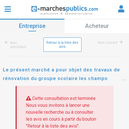
Entreprise
Acheteur
Retour à la liste des
Avis suivant
Avis
avis
précédent
Le présent marché a pour objet des travaux de
rénovation du groupe scolaire les champs
guillaume à cormeilles-en-parisis.le marché est
constitué de deux lots suivants : 1 : peintures
Cette consultation est terminée.
intérieures et peintures extérieures 2 : sols
Nous vous invitons à lancer une
nouvelle recherche ou à consulter
souples et divers
les avis en cours à partir du bouton
"Retour à la liste des avis".