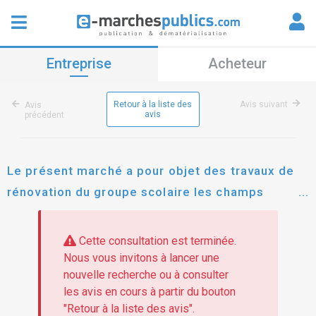
Entreprise
Acheteur
Retour à la liste des
Avis suivant
Avis
avis
précédent
Le présent marché a pour objet des travaux de
rénovation du groupe scolaire les champs
guillaume à cormeilles-en-parisis.le marché est
constitué de deux lots suivants : 1 : peintures
Cette consultation est terminée.
intérieures et peintures extérieures 2 : sols
Nous vous invitons à lancer une
nouvelle recherche ou à consulter
souples et divers
les avis en cours à partir du bouton
"Retour à la liste des avis".