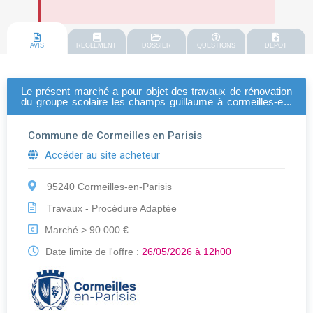
AVIS
REGLEMENT
DOSSIER
QUESTIONS
DEPOT
Le présent marché a pour objet des travaux de rénovation
du groupe scolaire les champs guillaume à cormeilles-en-
parisis.le marché est constitué de deux lots suivants : 1 :
peintures intérieures et peintures extérieures 2 : sols
souples et divers
Commune de Cormeilles en Parisis
Accéder au site acheteur
95240 Cormeilles-en-Parisis
Travaux - Procédure Adaptée
Marché > 90 000 €
€
Date limite de l'offre :
26/05/2026 à 12h00