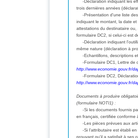
-Déclaration indiquant les 
trois dernières années (déclara
-Présentation d'une liste de
indiquant le montant, la date et
attestations du destinataire ou
formulaire DC2, si celui-ci est
-Déclaration indiquant l'outi
même nature (déclaration à pro
-Echantillons, descriptions 
-Formulaire DC1, Lettre de c
http://www.economie.gouv.fr/daj
-Formulaire DC2, Déclarati
http://www.economie.gouv.fr/daj
Documents à produire obligatoire
(formulaire NOTI1) :
-Si les documents fournis pa
en français, certifiée conforme 
-Les pièces prévues aux art
-Si l'attributaire est établi
prouvant qu'il a satisfait à ses