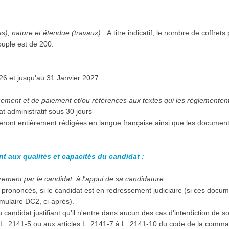
:
es), nature et étendue (travaux) :
A titre indicatif, le nombre de coffre
ouple est de 200.
à compter du 01 Septembre 2026 et jusqu'au 31 Janvier 2027
 administratif sous 30 jours
seront entièrement rédigées en langue française ainsi que les documen
nt aux qualités et capacités du candidat :
ement par le candidat, à l'appui de sa candidature :
prononcés, si le candidat est en redressement judiciaire (si ces docu
mulaire DC2, ci-après).
 candidat justifiant qu'il n'entre dans aucun des cas d'interdiction de 
à L. 2141-5 ou aux articles L. 2141-7 à L. 2141-10 du code de la comma