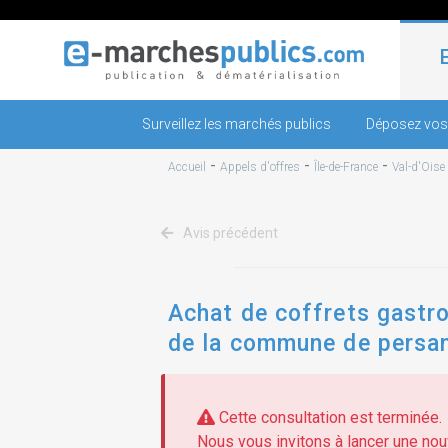
Surveillez les marchés publics
Déposez vos
-
-
-
Accueil
Appels d'offres
Île-de-France
Val-d'Oise
Avis précédent
Achat de coffrets gastro
de la commune de persan
Cette consultation est terminée.
Nous vous invitons à lancer une nouv