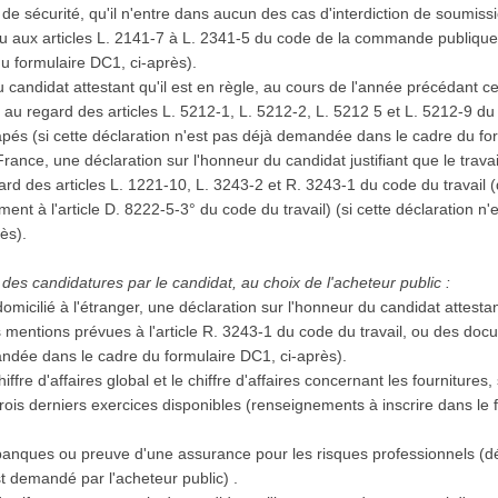
e sécurité, qu'il n'entre dans aucun des cas d'interdiction de soumiss
ou aux articles L. 2141-7 à L. 2341-5 du code de la commande publique (
u formulaire DC1, ci-après).
 candidat attestant qu'il est en règle, au cours de l'année précédant ce
, au regard des articles L. 5212-1, L. 5212-2, L. 5212 5 et L. 5212-9 du
capés (si cette déclaration n'est pas déjà demandée dans le cadre du fo
 France, une déclaration sur l'honneur du candidat justifiant que le trava
d des articles L. 1221-10, L. 3243-2 et R. 3243-1 du code du travail (
ent à l'article D. 8222-5-3° du code du travail) (si cette déclaration 
rès).
des candidatures par le candidat, au choix de l'acheteur public :
domicilié à l'étranger, une déclaration sur l'honneur du candidat attestan
s mentions prévues à l'article R. 3243-1 du code du travail, ou des docu
andée dans le cadre du formulaire DC1, ci-après).
iffre d'affaires global et le chiffre d'affaires concernant les fournitures
ois derniers exercices disponibles (renseignements à inscrire dans le f
.
banques ou preuve d'une assurance pour les risques professionnels (d
st demandé par l'acheteur public) .