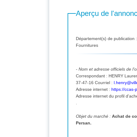
Aperçu de l'annon
Département(s) de publication 
Fournitures
- Nom et adresse officiels de l
Correspondant : HENRY Laurence, 65 avenue Gaston Vermeire 95340 PERSAN FRANCE. tél. : 01-39-37-47-16 téléc
37-47-16 Courriel :
l.henry@vill
Adresse internet :
https://ccas
Adresse internet du profil d'ach
.
Objet du marché :
Achat de co
Persan.