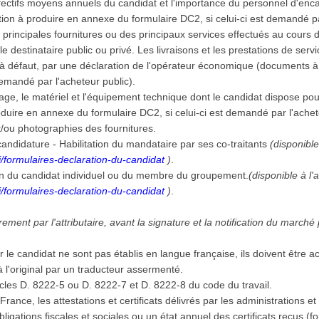
effectifs moyens annuels du candidat et l'importance du personnel d'e
tion à produire en annexe du formulaire DC2, si celui-ci est demandé pa
s principales fournitures ou des principaux services effectués au cours 
 le destinataire public ou privé. Les livraisons et les prestations de se
, à défaut, par une déclaration de l'opérateur économique (documents 
 demandé par l'acheteur public).
llage, le matériel et l'équipement technique dont le candidat dispose po
duire en annexe du formulaire DC2, si celui-ci est demandé par l'achet
et/ou photographies des fournitures.
andidature - Habilitation du mandataire par ses co-traitants
(disponible
/formulaires-declaration-du-candidat
)
.
on du candidat individuel ou du membre du groupement.
(disponible à l'
/formulaires-declaration-du-candidat
)
.
ment par l'attributaire, avant la signature et la notification du marché
r le candidat ne sont pas établis en langue française, ils doivent être
à l'original par un traducteur assermenté.
icles D. 8222-5 ou D. 8222-7 et D. 8222-8 du code du travail.
 en France, les attestations et certificats délivrés par les administration
 obligations fiscales et sociales ou un état annuel des certificats reçus 