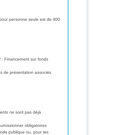
ts pour personne seule est de 400
Modalités essentielles de financement et de paiement et/ou références aux textes qui les réglementent :
Financement sur fonds
ts de présentation associés.
ments ne sont pas déjà
soumissionner obligatoires
nde publique ou, pour les