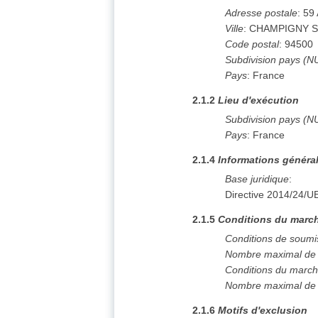
Adresse postale
:
59
Ville
:
CHAMPIGNY 
Code postal
:
94500
Subdivision pays (N
Pays
:
France
2.1.2
Lieu d'exécution
Subdivision pays (N
Pays
:
France
2.1.4
Informations généra
Base juridique
:
Directive 2014/24/U
2.1.5
Conditions du march
Conditions de soumi
Nombre maximal de l
Conditions du marc
Nombre maximal de l
2.1.6
Motifs d'exclusion