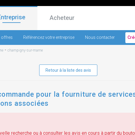
Entreprise
Acheteur
 offres
Référencez votre entreprise
Nous contacter
Cré
-
ne
champigny-sur-marne
Retour à la liste des avis
commande pour la fourniture de servic
ions associées
elle recherche ou à consulter les avis en cours à partir du bouton