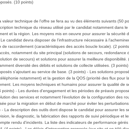
oposés. (10 points)
 valeur technique de l'offre se fera au vu des éléments suivants (50 po
cription technique du réseau utilisé par le candidat notamment dans le
ment et la région. Les moyens mis en oeuvre pour assurer la sécurité
). Le candidat devra disposer de l'infrastructure nécessaire à l'achemin
e de raccordement (caractéristiques des accès boucle locale). (2 points
accès, notamment du site principal (solutions de secours, redondance 
lution de secours) et solutions pour assurer la meilleure disponibilité. (
ment diversité des débits et solutions de collecte utilisées. (3 points)
osés s'ajoutant au service de base. (3 points) - Les solutions propos
éléphonie notamment) et la gestion de la QOS (priorité des flux pour la 
sement. Les moyens techniques et humains pour assurer la qualité de s
4 points) - Les durées d'engagement et les périodes de préavis proposée
ution des services et notamment l'évolution de la configuration des rou
sée pour la migration en début de marché pour éviter les perturbations 
s) - La description des outils dont dispose le candidat pour assurer les
sion, le diagnostic, la fabrication des rapports de suivi périodique et 
pte rendu d'incidents. La liste des indicateurs de performance gérés p
l. (4 points) - Les délais d'intervention proposés (sur site et en télé diag