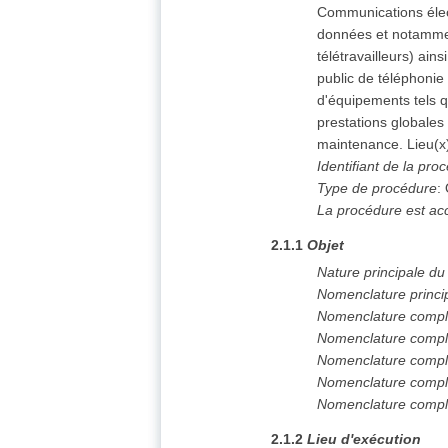
Communications élect
données et notammen
télétravailleurs) ai
public de téléphonie 
d'équipements tels qu
prestations globales i
maintenance. Lieu(x
Identifiant de la pro
Type de procédure
:
La procédure est ac
2.1.1
Objet
Nature principale d
Nomenclature princi
Nomenclature compl
Nomenclature compl
Nomenclature compl
Nomenclature compl
Nomenclature compl
2.1.2
Lieu d'exécution