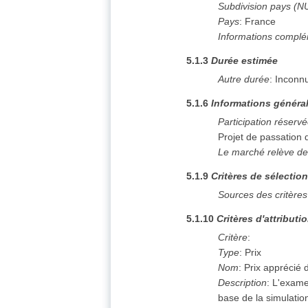
Subdivision pays (N
Pays
:
France
Informations complé
5.1.3
Durée estimée
Autre durée
:
Inconn
5.1.6
Informations généra
Participation réserv
Projet de passation
Le marché relève de
5.1.9
Critères de sélectio
Sources des critères
5.1.10
Critères d'attributi
Critère
:
Type
:
Prix
Nom
:
Prix apprécié 
Description
:
L'examen
base de la simulatio