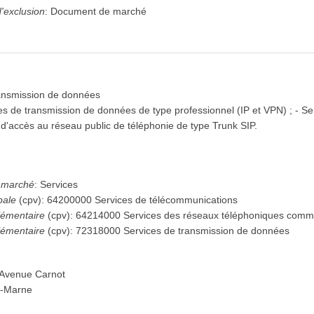
'exclusion
:
Document de marché
ransmission de données
es de transmission de données de type professionnel (IP et VPN) ; - S
d'accès au réseau public de téléphonie de type Trunk SIP.
u marché
:
Services
pale
(
cpv
):
64200000
Services de télécommunications
émentaire
(
cpv
):
64214000
Services des réseaux téléphoniques comme
émentaire
(
cpv
):
72318000
Services de transmission de données
 Avenue Carnot
r-Marne