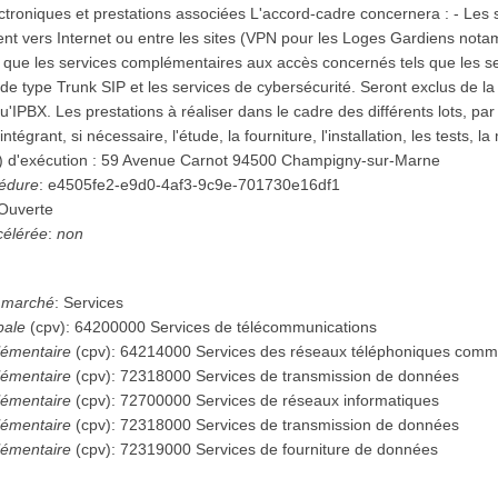
roniques et prestations associées L'accord-cadre concernera : - Les 
t vers Internet ou entre les sites (VPN pour les Loges Gardiens notam
nsi que les services complémentaires aux accès concernés tels que les 
de type Trunk SIP et les services de cybersécurité. Seront exclus de la 
'IPBX. Les prestations à réaliser dans le cadre des différents lots, par l
ntégrant, si nécessaire, l'étude, la fourniture, l'installation, les tests, la
) d'exécution : 59 Avenue Carnot 94500 Champigny-sur-Marne
cédure
:
e4505fe2-e9d0-4af3-9c9e-701730e16df1
Ouverte
célérée
:
non
u marché
:
Services
pale
(
cpv
):
64200000
Services de télécommunications
émentaire
(
cpv
):
64214000
Services des réseaux téléphoniques comme
émentaire
(
cpv
):
72318000
Services de transmission de données
émentaire
(
cpv
):
72700000
Services de réseaux informatiques
émentaire
(
cpv
):
72318000
Services de transmission de données
émentaire
(
cpv
):
72319000
Services de fourniture de données