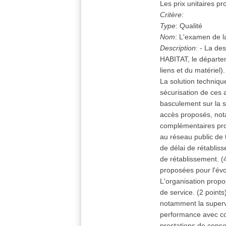
Les prix unitaires pr
Critère
:
Type
:
Qualité
Nom
:
L'examen de la
Description
:
- La des
HABITAT, le départe
liens et du matériel
La solution techniqu
sécurisation de ces 
basculement sur la so
accès proposés, notam
complémentaires prop
au réseau public de t
de délai de rétablis
de rétablissement. (
proposées pour l'évol
L'organisation propo
de service. (2 point
notamment la supervi
performance avec com
prestations de consei