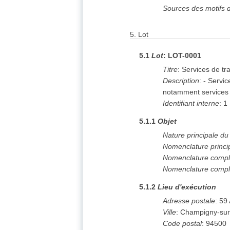
Sources des motifs d
5.
Lot
5.1
Lot
:
LOT-0001
Titre
:
Services de t
Description
:
- Servic
notamment services 
Identifiant interne
:
1
5.1.1
Objet
Nature principale d
Nomenclature princi
Nomenclature compl
Nomenclature compl
5.1.2
Lieu d'exécution
Adresse postale
:
59
Ville
:
Champigny-su
Code postal
:
94500