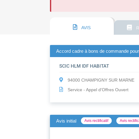
AVIS
R
Accord cadre à bons de commande pour la
SCIC HLM IDF HABITAT
94000 CHAMPIGNY SUR MARNE
Service - Appel d'Offres Ouvert
Avis initial
Avis rectificatif
Avis rectific