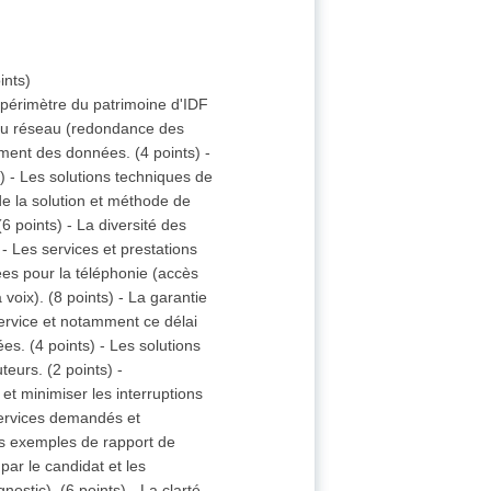
ints)
 périmètre du patrimoine d'IDF
 du réseau (redondance des
ement des données. (4 points) -
) - Les solutions techniques de
de la solution et méthode de
6 points) - La diversité des
 - Les services et prestations
ées pour la téléphonie (accès
voix). (8 points) - La garantie
ervice et notamment ce délai
s. (4 points) - Les solutions
teurs. (2 points) -
et minimiser les interruptions
 services demandés et
les exemples de rapport de
ar le candidat et les
nostic). (6 points) - La clarté