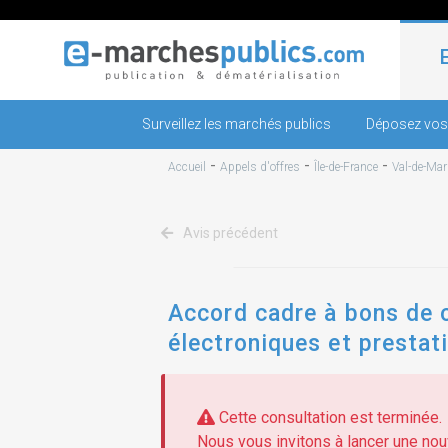
Surveillez les marchés publics
Déposez vos
-
-
-
Accueil
Appels d'offres
Île-de-France
Val-de-Mar
Avis précédent
Accord cadre à bons de 
électroniques et prestat
Cette consultation est terminée.
Nous vous invitons à lancer une nouv