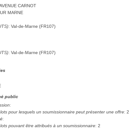
 AVENUE CARNOT
SUR MARNE
UTS)
:
Val-de-Marne
(
FR107
)
UTS)
:
Val-de-Marne
(
FR107
)
les
E
é public
ssion
:
ots pour lesquels un soumissionnaire peut présenter une offre
:
2
hé
:
ots pouvant être attribués à un soumissionnaire
:
2