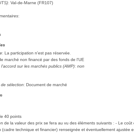
UTS)
:
Val-de-Marne
(
FR107
)
mentaires
:
u
les
ée
:
La participation n'est pas réservée.
 de marché non financé par des fonds de l'UE
 l'accord sur les marchés publics (AMP)
:
non
n
 de sélection
:
Document de marché
on
de 40 points
 de la valeur des prix se fera au vu des éléments suivants : - Le coût d
n (cadre technique et financier) renseignée et éventuellement ajustée en