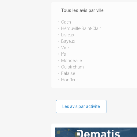
Tous les avis par ville
Caen
Hérouville-Saint-Clair
Lisieux
Bayeux
Vire
Ifs
Mondeville
Ouistreham
Falaise
Honfleur
Les avis par activité