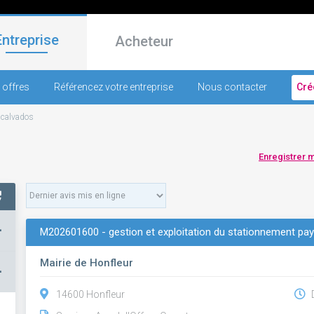
Entreprise
Acheteur
 offres
Référencez votre entreprise
Nous contacter
Cré
-
calvados
Enregistrer 
+
M202601600 - gestion et exploitation du stationnement payan
Mairie de Honfleur
–
14600 Honfleur
D