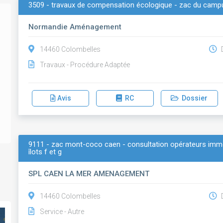
3509 - travaux de compensation écologique - zac du camp
Normandie Aménagement
14460 Colombelles
D
Travaux - Procédure Adaptée
Avis
RC
Dossier
9111 - zac mont-coco caen - consultation opérateurs immo
îlots f et g
SPL CAEN LA MER AMENAGEMENT
14460 Colombelles
D
Service - Autre