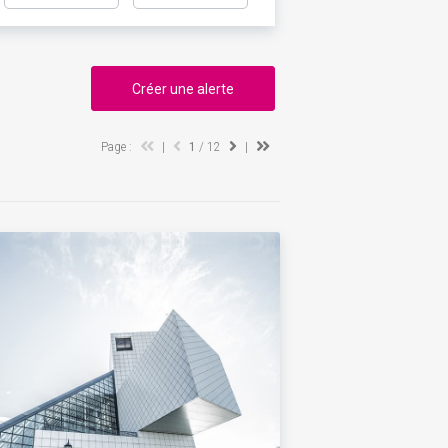
Créer une alerte
Page :
|
1
/ 12
|