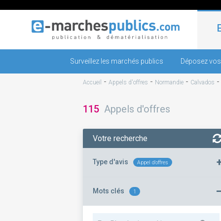
Surveillez les marchés publics
Déposez vos
-
-
-
Accueil
Appels d'offres
Normandie
Calvados
115
Appels d'offres
Votre recherche
Type d'avis
Appel d'offres
Mots clés
1