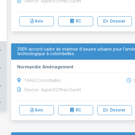
Service - Appel d'Offres Ouvert
Avis
RC
Dossier
3509-accord cadre de maitrise d'oeuvre urbaine pour l'a
+
technologique à colombelles.
Normandie Aménagement
+
14460 Colombelles
D
+
Service - Appel d'Offres Ouvert
+
Avis
RC
Dossier