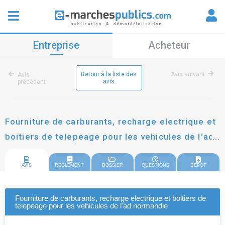
Entreprise
Acheteur
Retour à la liste des
Avis suivant
Avis
avis
précédent
Fourniture de carburants, recharge electrique et
boitiers de telepeage pour les vehicules de l'ad
normandie
AVIS
REGLEMENT
DOSSIER
QUESTIONS
DEPOT
Fourniture de carburants, recharge electrique et boitiers de
telepeage pour les vehicules de l'ad normandie