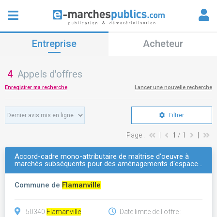
Entreprise
Acheteur
4
Appels d'offres
Enregistrer ma recherche
Lancer une nouvelle recherche
Filtrer
Page :
|
1
/ 1
|
Accord-cadre mono-attributaire de maîtrise d'oeuvre à
marchés subséquents pour des aménagements d'espace…
Commune de
Flamanville
50340
Flamanville
Date limite de l'offre :