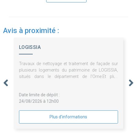
Avis à proximité :
LOGISSIA
Travaux de nettoyage et traitement de façade sur
plusieurs logements du patrimoine de LOGISSIA,
situés dans le département de l'Orne.Et plus
particulièrement les travaux de : - décontamination
fongicide ;- de réparation des maçonneries et
Date limite de dépôt :
enduits ;- traitement conservateur des façades.
24/08/2026 à 12h00
Plus d'informations