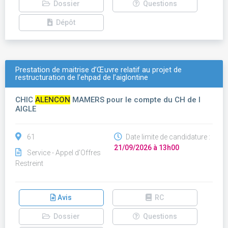
Dossier
Questions
Dépôt
Prestation de maitrise d’Œuvre relatif au projet de
restructuration de l’ehpad de l’aiglontine
CHIC
ALENCON
MAMERS pour le compte du CH de l
AIGLE
61
Date limite de candidature :
21/09/2026 à 13h00
Service - Appel d'Offres
Restreint
Avis
RC
Dossier
Questions