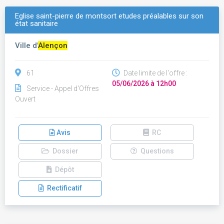
Eglise saint-pierre de montsort etudes préalables sur son
état sanitaire
Ville d'
Alençon
61
Date limite de l'offre :
05/06/2026 à 12h00
Service - Appel d'Offres
Ouvert
Avis
RC
Dossier
Questions
Dépôt
Rectificatif