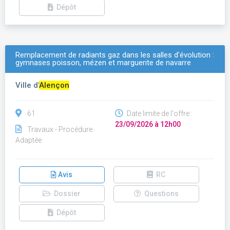
Dépôt
Remplacement de radiants gaz dans les salles d'évolution :
gymnases poisson, mézen et marguerite de navarre
Ville d'
Alençon
61
Date limite de l'offre :
23/09/2026 à 12h00
Travaux - Procédure
Adaptée
Avis
RC
Dossier
Questions
Dépôt