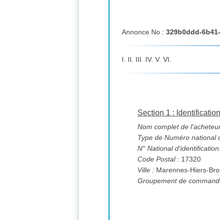
Annonce No :
329b0ddd-6b41-
I. II. III. IV. V. VI.
Section 1 : Identificatio
Nom complet de l'acheteur
Type de Numéro national d'
N° National d'identification
Code Postal :
17320
Ville :
Marennes-Hiers-Br
Groupement de commande