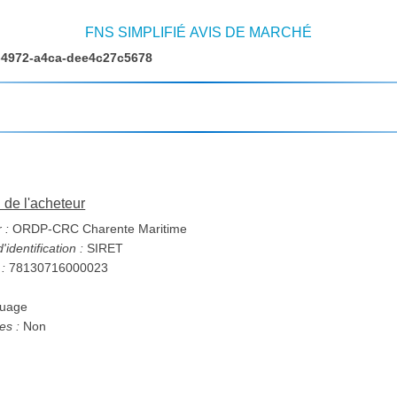
FNS SIMPLIFIÉ AVIS DE MARCHÉ
4972-a4ca-dee4c27c5678
n de l'acheteur
 :
ORDP-CRC Charente Maritime
identification :
SIRET
 :
78130716000023
ouage
s :
Non