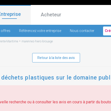
Entreprise
Acheteur
 offres
Référencez votre entreprise
Nous contacter
Cré
-
ente-Maritime
marennes-hiers-brouage
Retour à la liste des avis
 déchets plastiques sur le domaine publ
elle recherche ou à consulter les avis en cours à partir du bouton