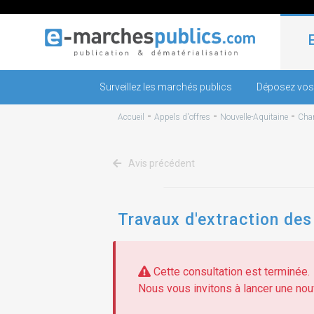
Surveillez les marchés publics
Déposez vos
-
-
-
Accueil
Appels d'offres
Nouvelle-Aquitaine
Char
Avis précédent
Travaux d'extraction des
Cette consultation est terminée.
Nous vous invitons à lancer une nouv