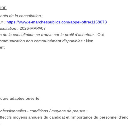
tion
ts de la consultation :
ur :
https://www.e-marchespublics.com/appel-offre/1158073
nsultation :
2026-MAPA07
 de la consultation se trouve sur le profil d'acheteur :
Oui
 communication non communément disponibles :
Non
ent
dure adaptée ouverte
:
ofessionnelles - conditions / moyens de preuve :
 effectifs moyens annuels du candidat et l'importance du personnel d'
s