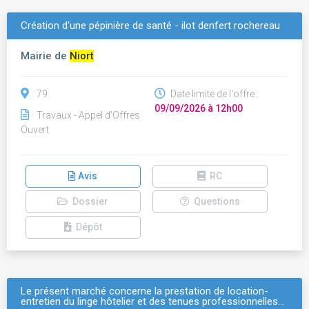
Création d'une pépinière de santé - ilot denfert rochereau
Mairie de
Niort
79
Date limite de l'offre :
09/09/2026 à 12h00
Travaux - Appel d'Offres
Ouvert
Avis
RC
Dossier
Questions
Dépôt
Le présent marché concerne la prestation de location-
entretien du linge hôtelier et des tenues professionnelles…