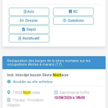
Avis
RC
Dossier
Questions
Dépôt
Rectificatif
Restauration des berges de la sèvre niortaise sur les
occupations illicites à marans (17)
Inst. Interdpt bassin Sèvre
Niort
aise
Accéder au site acheteur
79028
Niort
cedex
Date limite de l'offre :
10/08/2026 à 18h00
Travaux - Procédure
Adaptée