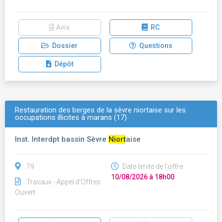
Avis
RC
Dossier
Questions
Dépôt
Restauration des berges de la sèvre niortaise sur les
occupations illicites à marans (17)
Inst. Interdpt bassin Sèvre
Niort
aise
79
Date limite de l'offre :
10/08/2026 à 18h00
Travaux - Appel d'Offres
Ouvert