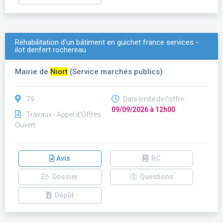
Réhabilitation d'un bâtiment en guichet france services -
ilot denfert rochereau
Mairie de
Niort
(Service marchés publics)
79
Date limite de l'offre :
09/09/2026 à 12h00
Travaux - Appel d'Offres
Ouvert
Avis
RC
Dossier
Questions
Dépôt