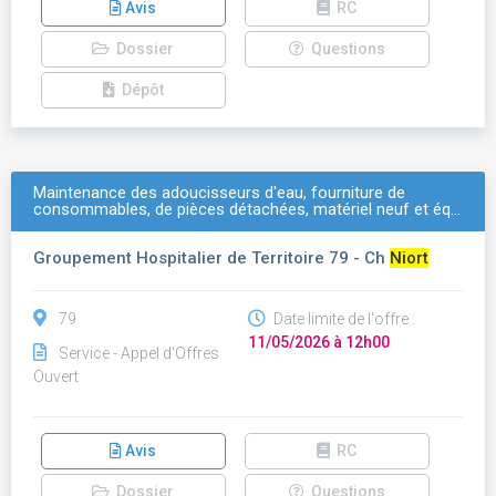
Avis
RC
Dossier
Questions
Dépôt
Maintenance des adoucisseurs d'eau, fourniture de
consommables, de pièces détachées, matériel neuf et éq…
Groupement Hospitalier de Territoire 79 - Ch
Niort
79
Date limite de l'offre :
11/05/2026 à 12h00
Service - Appel d'Offres
Ouvert
Avis
RC
Dossier
Questions