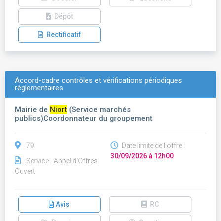
Dépôt
Rectificatif
Accord-cadre contrôles et vérifications périodiques
règlementaires
Mairie de
Niort
(Service marchés
publics)Coordonnateur du groupement
79
Date limite de l'offre :
30/09/2026 à 12h00
Service - Appel d'Offres
Ouvert
Avis
RC