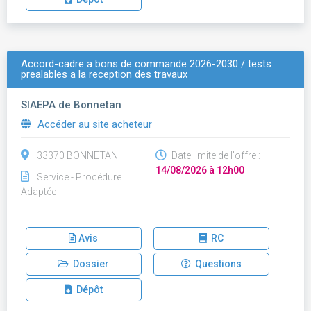
Accord-cadre a bons de commande 2026-2030 / tests
prealables a la reception des travaux
SIAEPA de Bonnetan
Accéder au site acheteur
33370 BONNETAN
Date limite de l'offre :
14/08/2026 à 12h00
Service - Procédure
Adaptée
Avis
RC
Dossier
Questions
Dépôt