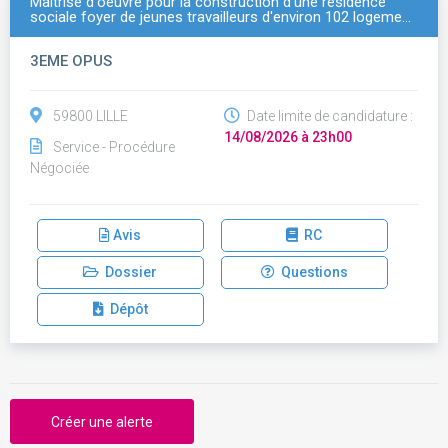
Maitrise d'oeuvre pour la construction d'une résidence
sociale foyer de jeunes travailleurs d'environ 102 logeme…
3EME OPUS
59800 LILLE
Date limite de candidature :
14/08/2026 à 23h00
Service - Procédure
Négociée
Avis
RC
Dossier
Questions
Dépôt
Créer une alerte