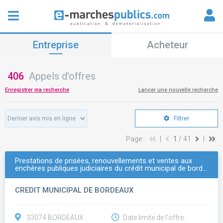
Entreprise
Acheteur
406
Appels d'offres
Enregistrer ma recherche
Lancer une nouvelle recherche
Filtrer
Page :
|
1
/ 41
|
Prestations de prisées, renouvellements et ventes aux
enchères publiques judiciaires du crédit municipal de bord…
CREDIT MUNICIPAL DE BORDEAUX
33074 BORDEAUX
Date limite de l'offre :