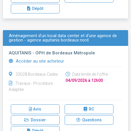
Dépôt
Aménagement d'un local data center et d'une agence de
gestion - agence aquitanis bordeaux nord
AQUITANIS - OPH de Bordeaux Métropole
Accéder au site acheteur
33028 Bordeaux Cedex
Date limite de l'offre :
04/09/2026 à 12h00
Travaux - Procédure
Adaptée
Avis
RC
Dossier
Questions
Dépôt