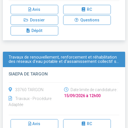
Avis
RC
Dossier
Questions
Dépôt
Travaux de renouvellement, renforcement et réhabilitation
des réseaux d'eau potable et d'assainissement collectif s…
SIAEPA DE TARGON
33760 TARGON
Date limite de candidature :
15/09/2026 à 12h00
Travaux - Procédure
Adaptée
Avis
RC