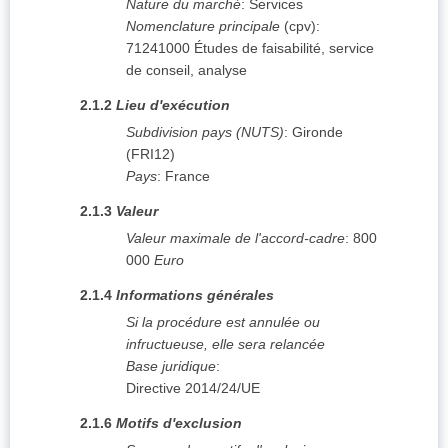
Nature du marché
:
Services
Nomenclature principale
(
cpv
):
71241000
Études de faisabilité, service
de conseil, analyse
2.1.2
Lieu d'exécution
Subdivision pays (NUTS)
:
Gironde
(
FRI12
)
Pays
:
France
2.1.3
Valeur
Valeur maximale de l'accord-cadre
:
800
000
Euro
2.1.4
Informations générales
Si la procédure est annulée ou
infructueuse, elle sera relancée
Base juridique
:
Directive 2014/24/UE
2.1.6
Motifs d'exclusion