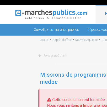
Surveillez les marchés publics
Déposez vos
-
-
-
Accueil
Appels d'offres
Nouvelle-Aquitaine
Gir
Avis précédent
Missions de programmiste
medoc
Cette consultation est terminée.
Nous vous invitons à lancer une nouv