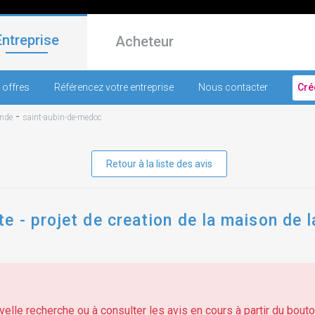
Entreprise
Acheteur
 offres
Référencez votre entreprise
Nous contacter
Cré
-
onde
saint-aubin-de-medoc
Retour à la liste des avis
 - projet de creation de la maison de la
elle recherche ou à consulter les avis en cours à partir du bouton