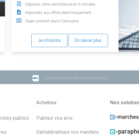
Déposez votre candidature en 5 minutes
Répondez aux offres électroniquement
Soyez présent dans l'annuaire
Je m'inscris
En savoir plus
VOIR L'AUDIENCE CERTIFIÉE ACPM-OJD
Acheteur
Nos solutio
archés publics
Publiez vos avis
res
Dématérialisez vos marchés