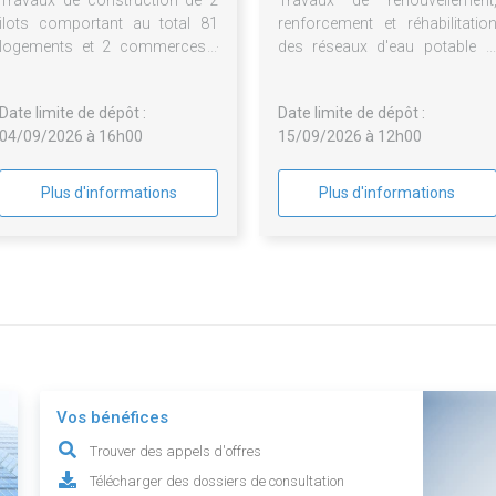
Travaux de construction de 2
Travaux de renouvellement
ilots comportant au total 81
renforcement et réhabilitatio
logements et 2 commerces -
des réseaux d'eau potable e
bastide niel ilots b115-3 et
d'assainissement collectif su
b121-3 à bordeaux - relance lot
le territoire du SIAEPA d
Date limite de dépôt :
Date limite de dépôt :
n°6
Targon
04/09/2026 à 16h00
15/09/2026 à 12h00
Plus d'informations
Plus d'informations
Vos bénéfices
Trouver des appels d'offres
Télécharger des dossiers de consultation