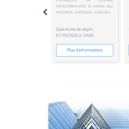
Prestations de prisées,
renouvellements et ventes aux
enchères publiques judiciaires
du Crédit Municipal de
Bordeaux en son agence de
Date limite de dépôt :
Bordeaux
01/09/2026 à 12h00
Plus d'informations