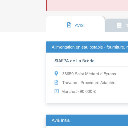
AVIS
R
Alimentation en eau potable - fourniture
SIAEPA de La Brède
33650 Saint Médard d'Eyrans
Travaux - Procédure Adaptée
Marché > 90 000 €
€
Avis initial