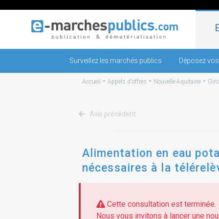
Surveillez les marchés publics
Déposez vos
-
-
-
Accueil
Appels d'offres
Nouvelle-Aquitaine
Gir
Avis précédent
Alimentation en eau pota
nécessaires à la télérel
Cette consultation est terminée.
Nous vous invitons à lancer une nouv