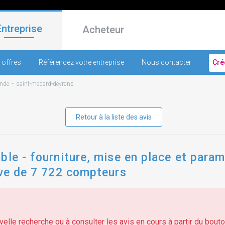
Entreprise
Acheteur
 offres
Référencez votre entreprise
Nous contacter
Cré
-
onde
saint-medard-deyrans
Retour à la liste des avis
ble - fourniture, mise en place et par
ève de 7 722 compteurs
elle recherche ou à consulter les avis en cours à partir du bouton