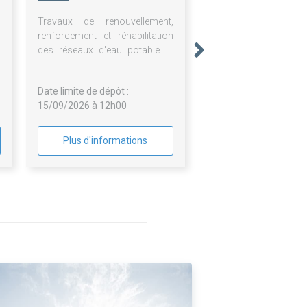
Travaux de renouvellement,
renforcement et réhabilitation
des réseaux d'eau potable et
d'assainissement collectif sur
le territoire du SIAEPA de
Date limite de dépôt :
Targon
15/09/2026 à 12h00
Plus d'informations