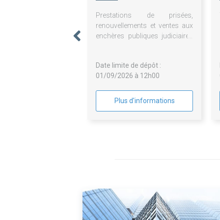
BORDEAUX
Prestations de prisées,
renouvellements et ventes aux
enchères publiques judiciaires
du Crédit Municipal de
Bordeaux en son agence de
Date limite de dépôt :
Bordeaux
01/09/2026 à 12h00
Plus d'informations