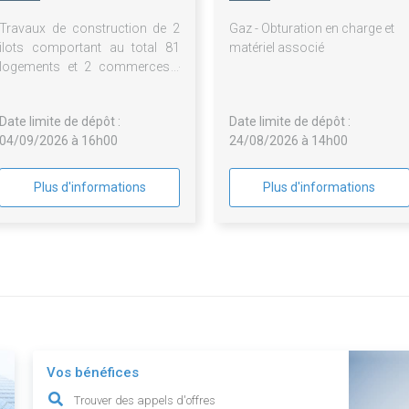
Bordeaux Métropole
Travaux de construction de 2
Gaz - Obturation en charge et
ilots comportant au total 81
matériel associé
logements et 2 commerces -
bastide niel ilots b115-3 et
b121-3 à bordeaux - relance lot
Date limite de dépôt :
Date limite de dépôt :
n°6
04/09/2026 à 16h00
24/08/2026 à 14h00
Plus d'informations
Plus d'informations
Vos bénéfices
Trouver des appels d'offres