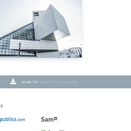
60 942 770
DOSSIERS TÉLÉCHARGÉS
ns