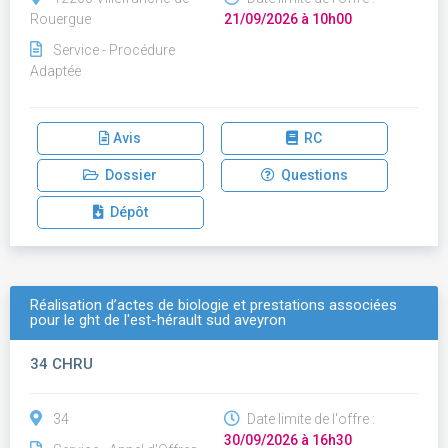
Rouergue
21/09/2026 à 10h00
Service - Procédure
Adaptée
Avis
RC
Dossier
Questions
Dépôt
Réalisation d’actes de biologie et prestations associées
pour le ght de l'est-hérault sud aveyron
34 CHRU
34
Date limite de l'offre :
30/09/2026 à 16h30