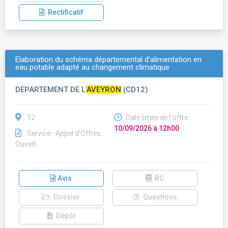
Rectificatif
Elaboration du schéma départemental d’alimentation en
eau potable adapté au changement climatique
DEPARTEMENT DE L'
AVEYRON
(CD12)
12
Date limite de l'offre :
10/09/2026 à 12h00
Service - Appel d'Offres
Ouvert
Avis
RC
Dossier
Questions
Dépôt