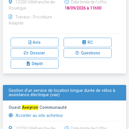
12200 Villefranche-de-
Date limite de l'offre :
Rouergue
18/09/2026 à 11h00
Travaux - Procédure
Adaptée
Avis
RC
Dossier
Questions
Dépôt
Gestion d'un service de location longue durée de vélos à
assistance électrique (vae)
Ouest
Aveyron
Communauté
Accéder au site acheteur
12200 Villefranche-de-
Date limite de l'offre :