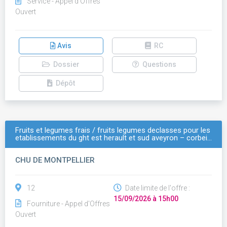
Service - Appel d'Offres
Ouvert
Avis
RC
Dossier
Questions
Dépôt
Fruits et legumes frais / fruits legumes declasses pour les
etablissements du ght est herault et sud aveyron – corbei…
CHU DE MONTPELLIER
12
Date limite de l'offre :
15/09/2026 à 15h00
Fourniture - Appel d'Offres
Ouvert