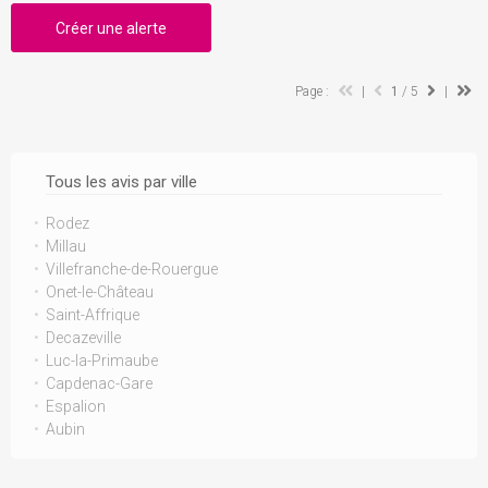
Créer une alerte
Page :
|
1
/ 5
|
Tous les avis par ville
Rodez
Millau
Villefranche-de-Rouergue
Onet-le-Château
Saint-Affrique
Decazeville
Luc-la-Primaube
Capdenac-Gare
Espalion
Aubin