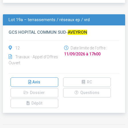
Lot 19a – terrassements / réseaux ep / vrd
GCS HOPITAL COMMUN SUD-
AVEYRON
12
Date limite de l'offre :
11/09/2026 à 17h00
Travaux - Appel d'Offres
Ouvert
Avis
RC
Dossier
Questions
Dépôt