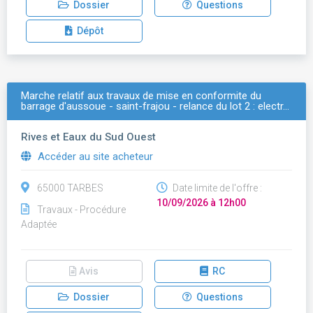
Dossier
Questions
Dépôt
Marche relatif aux travaux de mise en conformite du
barrage d'aussoue - saint-frajou - relance du lot 2 : electr…
Rives et Eaux du Sud Ouest
Accéder au site acheteur
65000 TARBES
Date limite de l'offre :
10/09/2026 à 12h00
Travaux - Procédure
Adaptée
Avis
RC
Dossier
Questions