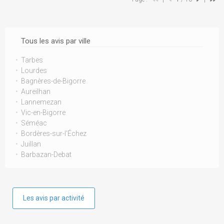
Tous les avis par ville
Tarbes
Lourdes
Bagnères-de-Bigorre
Aureilhan
Lannemezan
Vic-en-Bigorre
Séméac
Bordères-sur-l'Échez
Juillan
Barbazan-Debat
Les avis par activité