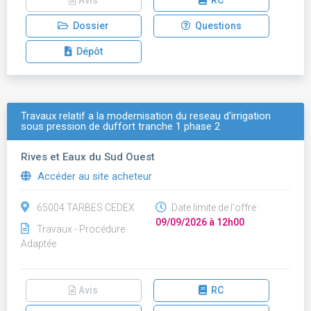
Avis
RC
Dossier
Questions
Dépôt
Travaux relatif a la modernisation du reseau d'irrigation
sous pression de duffort tranche 1 phase 2
Rives et Eaux du Sud Ouest
Accéder au site acheteur
65004 TARBES CEDEX
Date limite de l'offre :
09/09/2026 à 12h00
Travaux - Procédure
Adaptée
Avis
RC