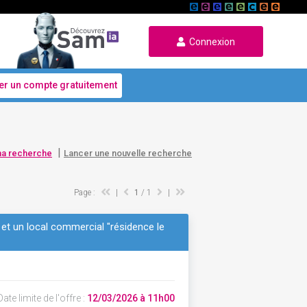
Connexion
er un compte gratuitement
|
ma recherche
Lancer une nouvelle recherche
Page :
|
1
/ 1
|
 et un local commercial "résidence le
ate limite de l'offre :
12/03/2026 à 11h00