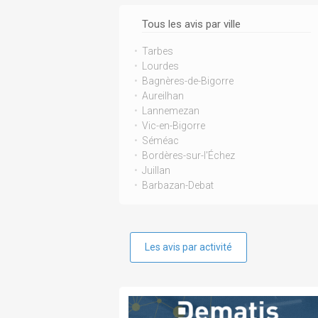
Tous les avis par ville
Tarbes
Lourdes
Bagnères-de-Bigorre
Aureilhan
Lannemezan
Vic-en-Bigorre
Séméac
Bordères-sur-l'Échez
Juillan
Barbazan-Debat
Les avis par activité