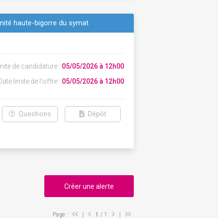
unité haute-bigorre du symat
mite de candidature :
05/05/2026 à 12h00
ate limite de l'offre :
05/05/2026 à 12h00
Questions
Dépôt
Créer une alerte
Page :
|
1
/ 1
|