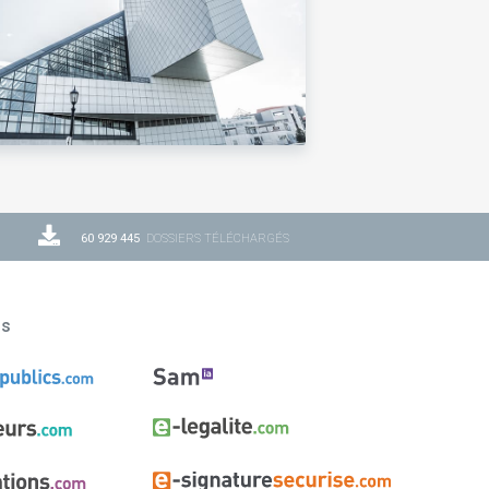
60 929 445
DOSSIERS TÉLÉCHARGÉS
ns