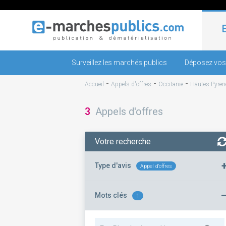
Surveillez les marchés publics
Déposez vos
-
-
-
Accueil
Appels d'offres
Occitanie
Hautes-Pyren
3
Appels d'offres
Votre recherche
Type d'avis
Appel d'offres
Mots clés
1