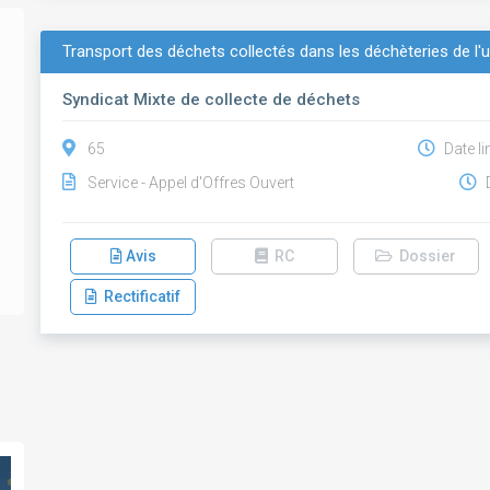
Transport des déchets collectés dans les déchèteries de l'
Syndicat Mixte de collecte de déchets
65
Date li
Service - Appel d'Offres Ouvert
D
Avis
RC
Dossier
Rectificatif