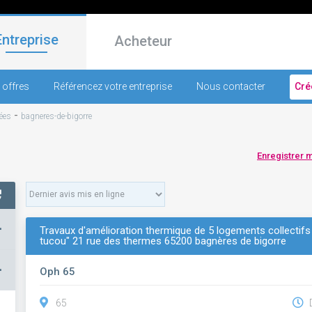
Entreprise
Acheteur
 offres
Référencez votre entreprise
Nous contacter
Cré
-
ées
bagneres-de-bigorre
Enregistrer 
+
Travaux d'amélioration thermique de 5 logements collectifs
tucou" 21 rue des thermes 65200 bagnères de bigorre
–
Oph 65
65
D