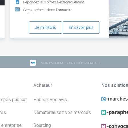
Répondez aux offres électroniquement
Soyez présent dans l'annuaire
Je m'inscris
En savoir plus
VOIR L'AUDIENCE CERTIFIÉE ACPM-OJD
Acheteur
Nos solutio
archés publics
Publiez vos avis
res
Dématérialisez vos marchés
 entreprise
Sourcing