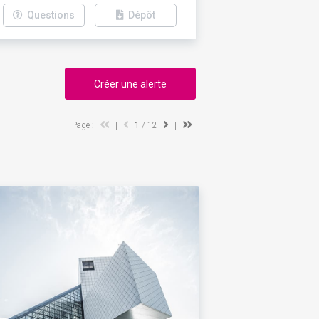
Questions
Dépôt
Créer une alerte
Page :
|
1
/ 12
|