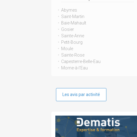
Abymes
Saint-Martin
Baie-Mahault
Gosier
Sainte-Anne
Petit-Bourg
Moule
Sainte-Rose
Capesterre-Belle-Eau
Morne-à-l'Eau
Les avis par activité