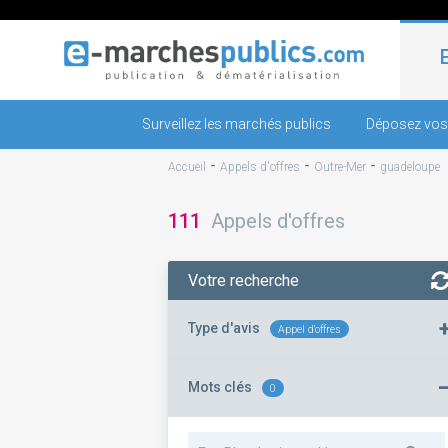
Surveillez les marchés publics
Déposez vos
-
-
-
Accueil
Appels d'offres
Outre-Mer
guadeloupe
111
Appels d'offres
Votre recherche
Type d'avis
Appel d'offres
Mots clés
0