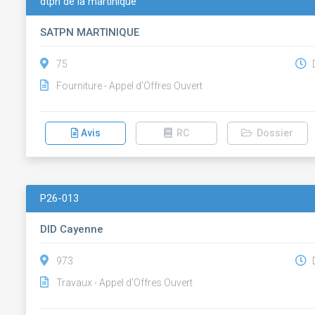
dtpn de la martinique
SATPN MARTINIQUE
75
D
Fourniture - Appel d'Offres Ouvert
Avis
RC
Dossier
P26-013
DID Cayenne
973
D
Travaux - Appel d'Offres Ouvert