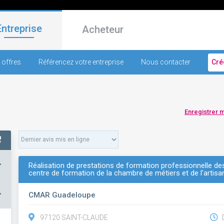
Entreprise
Acheteur
 offres
Référencez votre entreprise
Nous contacter
Cré
Enregistrer 
+
Réalisation de prestations de formation professionnelle de
centre de formation de la chambre de métiers et de l'artis
–
CMAR Guadeloupe
97120 SAINT-CLAUDE
D