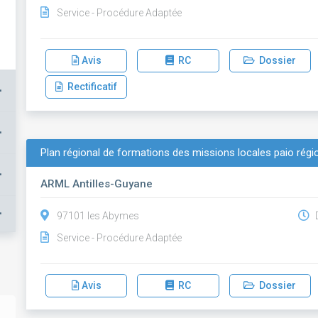
Service - Procédure Adaptée
Avis
RC
Dossier
Rectificatif
+
+
Plan régional de formations des missions locales paio régi
+
ARML Antilles-Guyane
+
97101 les Abymes
D
Service - Procédure Adaptée
Avis
RC
Dossier