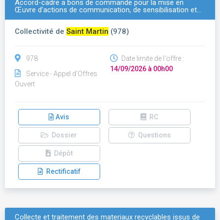
Accord-cadre a bons de commande pour la mise en
Œuvre d’actions de communication, de sensibilisation et…
Collectivité de
Saint Martin
(978)
978
Date limite de l'offre :
14/09/2026 à 00h00
Service - Appel d'Offres
Ouvert
Avis
RC
Dossier
Questions
Dépôt
Rectificatif
Collecte et traitement des materiaux recyclables issus de