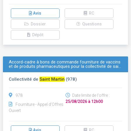
Avis
RC
Dossier
Questions
Dépôt
Accord-cadre à bons de commande fourniture de vaccins
et de produits pharmaceutiques pour la collectivité de sai…
Collectivité de
Saint Martin
(978)
978
Date limite de l'offre :
25/08/2026 à 12h00
Fourniture - Appel d'Offres
Ouvert
Avis
RC