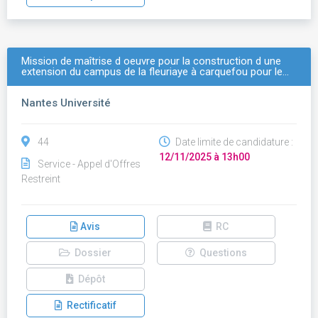
Mission de maîtrise d oeuvre pour la construction d une
extension du campus de la fleuriaye à carquefou pour le…
Nantes Université
44
Date limite de candidature :
12/11/2025 à 13h00
Service - Appel d'Offres
Restreint
Avis
RC
Dossier
Questions
Dépôt
Rectificatif