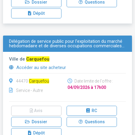
Dossier
Questions
Dépôt
Délégation de service public pour l'exploitation du marché
hebdomadaire et de diverses occupations commerciales…
Ville de
Carquefou
Accéder au site acheteur
44470
Carquefou
Date limite de l'offre :
04/09/2026 à 17h00
Service - Autre
Avis
RC
Dossier
Questions
Dépôt