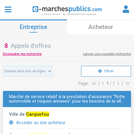
Entreprise
Acheteur
8
Appels d'offres
Enregistrer ma recherche
Lancer une nouvelle recherche
Filtrer
Page :
|
1
/ 1
|
Marché de service relatif à la prestation d'assurance "flotte
automobile et risques annexes" pour les besoins de la vill…
Ville de
Carquefou
Accéder au site acheteur