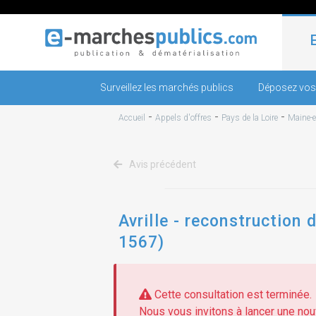
Surveillez les marchés publics
Déposez vos
-
-
-
Accueil
Appels d'offres
Pays de la Loire
Maine-e
Avis précédent
Avrille - reconstruction 
1567)
Cette consultation est terminée.
Nous vous invitons à lancer une nouv