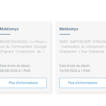
Meldomys
Meldomys
BAUGÉ-EN-ANJOU « La Noue »,
SAINT BARTHELEMY D'ANJO
rue du Commandant Georges
- Viabilisation du lotissement 
Chignard Construction de 19
Chanteclerc » Rue Chantecler
logements locatifs (3 maisons
et Rue Cybèle sur 3 îlots ' T
et 16 logts collectifs) ' Tr.1941 -
5216
Date limite de dépôt :
Date limite de dépôt :
Reconsultation Lot 9 :
28/08/2026 à 17h00
16/09/2026 à 17h00
Menuiseries intérieures bois
Plus d'informations
Plus d'informations