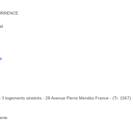
CURRENCE
al
fr
r
e 3 logements sinistrés - 28 Avenue Pierre Mendès France - (Tr. 1567)
erte