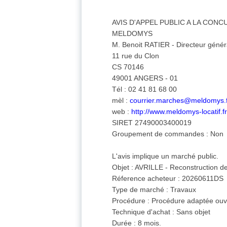
AVIS D'APPEL PUBLIC A LA CON
MELDOMYS
M. Benoit RATIER - Directeur génér
11 rue du Clon
CS 70146
49001 ANGERS - 01
Tél : 02 41 81 68 00
mèl :
courrier.marches@meldomys.
web :
http://www.meldomys-locatif.f
SIRET 27490003400019
Groupement de commandes : Non
L'avis implique un marché public.
Objet : AVRILLE - Reconstruction d
Réference acheteur : 20260611DS
Type de marché : Travaux
Procédure : Procédure adaptée ouv
Technique d'achat : Sans objet
Durée : 8 mois.