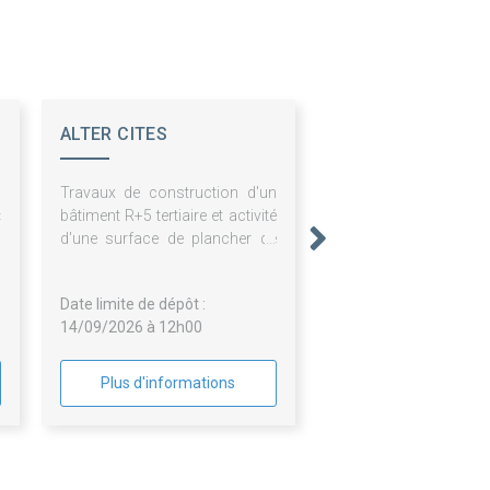
ALTER CITES
U
Travaux de construction d'un
«
bâtiment R+5 tertiaire et activité
c
d'une surface de plancher de
r
3686 m² - ZAC Quai Saint Serge
à Angers (49) - Relance des
Date limite de dépôt :
lots n°06 et 09
14/09/2026 à 12h00
Plus d'informations