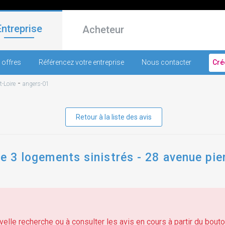
Entreprise
Acheteur
 offres
Référencez votre entreprise
Nous contacter
Cré
-
t-Loire
angers-01
Retour à la liste des avis
de 3 logements sinistrés - 28 avenue pie
elle recherche ou à consulter les avis en cours à partir du bouton