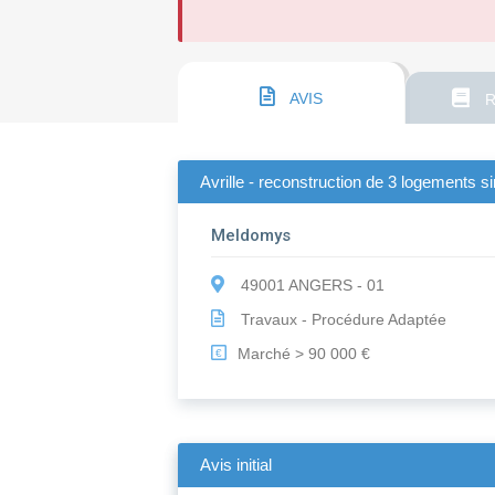
AVIS
R
Avrille - reconstruction de 3 logements s
Meldomys
49001 ANGERS - 01
Travaux - Procédure Adaptée
Marché > 90 000 €
€
Avis initial