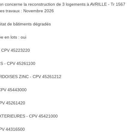
ion concerne la reconstruction de 3 logements à AVRILLE - Tr 1567
des travaux : Novembre 2026
état de bâtiments dégradés
e en lots : oui
- CPV 45223220
IS - CPV 45261100
ARDOISES ZINC - CPV 45261212
 CPV 45443000
CPV 45261420
 EXTERIEURES - CPV 45421000
CPV 44316500