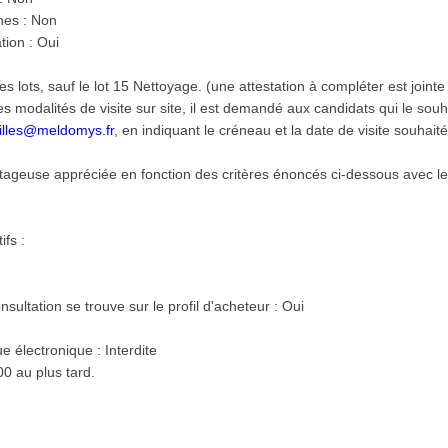
hes : Non
tion : Oui
les lots, sauf le lot 15 Nettoyage. (une attestation à compléter est jointe
s modalités de visite sur site, il est demandé aux candidats qui le sou
illes@meldomys.fr
, en indiquant le créneau et la date de visite souhaité
ageuse appréciée en fonction des critères énoncés ci-dessous avec l
fs :
sultation se trouve sur le profil d'acheteur : Oui
e électronique : Interdite
0 au plus tard.
: