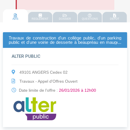
AVIS
REGLEMENT
DOSSIER
QUESTIONS
DEPOT
Travaux de construction d'un collège public, d'un parking
public et d'une voirie de desserte à beaupréau ­en mauges
(49)
ALTER PUBLIC
49101 ANGERS Cedex 02
Travaux - Appel d'Offres Ouvert
Date limite de l'offre :
26/01/2026 à 12h00