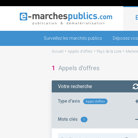
Surveillez les marchés publics
Déposez vos
-
-
-
Accueil
Appels d'offres
Pays de la Loire
Maine-e
1
Appels d'offres
Votre recherche
Type d'avis
Appel d'offres
Mots clés
1