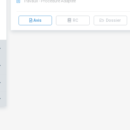
Travaux - Procédure Adaptée
Avis
RC
Dossier
+
+
+
+