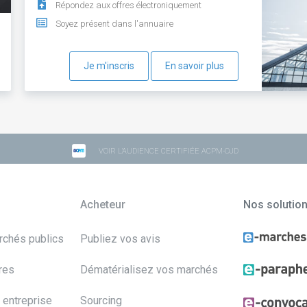
Répondez aux offres électroniquement
Soyez présent dans l'annuaire
Je m'inscris
En savoir plus
VOIR L'AUDIENCE CERTIFIÉE ACPM-OJD
Acheteur
Nos solutio
archés publics
Publiez vos avis
res
Dématérialisez vos marchés
 entreprise
Sourcing