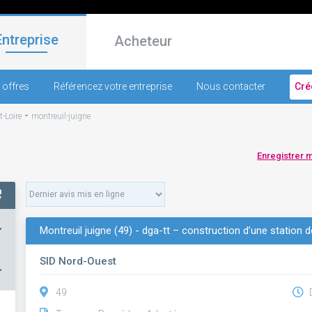
Entreprise
Acheteur
 offres
Référencez votre entreprise
Nous contacter
Cré
-
t-Loire
montreuil-juigne
Enregistrer 
+
Montreuil juigne (49) - dga-tt – construction d’une station 
SID Nord-Ouest
–
49
D