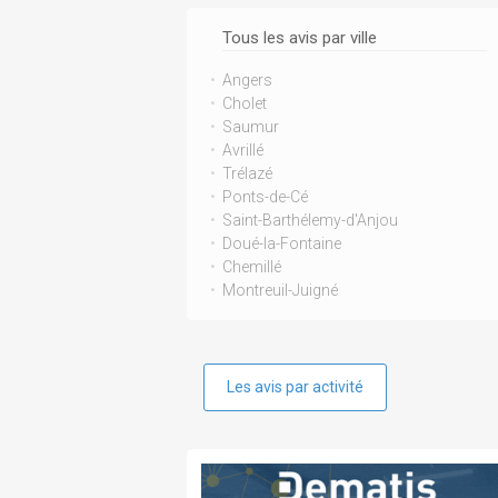
Tous les avis par ville
Angers
Cholet
Saumur
Avrillé
Trélazé
Ponts-de-Cé
Saint-Barthélemy-d'Anjou
Doué-la-Fontaine
Chemillé
Montreuil-Juigné
Les avis par activité