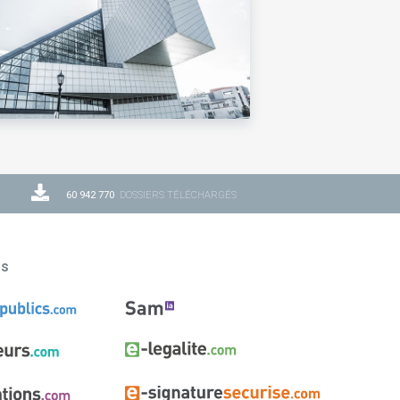
60 942 770
DOSSIERS TÉLÉCHARGÉS
ns