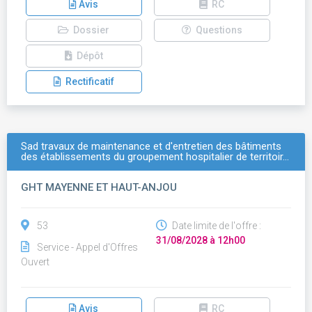
Avis
RC
Dossier
Questions
Dépôt
Rectificatif
Sad travaux de maintenance et d'entretien des bâtiments
des établissements du groupement hospitalier de territoir…
GHT MAYENNE ET HAUT-ANJOU
53
Date limite de l'offre :
31/08/2028 à 12h00
Service - Appel d'Offres
Ouvert
Avis
RC