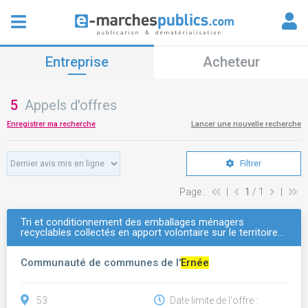
Entreprise
Acheteur
5
Appels d'offres
Enregistrer ma recherche
Lancer une nouvelle recherche
Filtrer
Page :
|
1
/ 1
|
Tri et conditionnement des emballages ménagers
recyclables collectés en apport volontaire sur le territoire…
Communauté de communes de l'
Ernée
53
Date limite de l'offre :