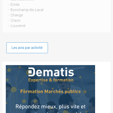
Ernée
Bonchamp-lès-Laval
Changé
Craon
Louverné
Les avis par activité