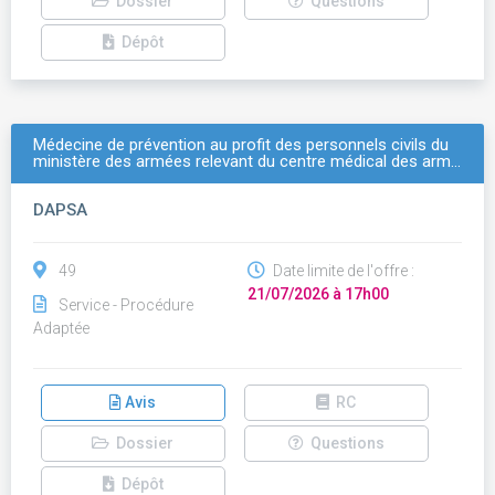
Dossier
Questions
Dépôt
Médecine de prévention au profit des personnels civils du
ministère des armées relevant du centre médical des arm…
DAPSA
49
Date limite de l'offre :
21/07/2026 à 17h00
Service - Procédure
Adaptée
Avis
RC
Dossier
Questions
Dépôt