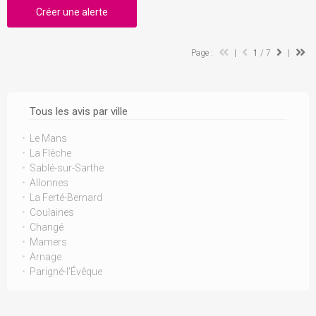
Créer une alerte
Page :
|
1
/ 7
|
Tous les avis par ville
Le Mans
La Flèche
Sablé-sur-Sarthe
Allonnes
La Ferté-Bernard
Coulaines
Changé
Mamers
Arnage
Parigné-l'Évêque