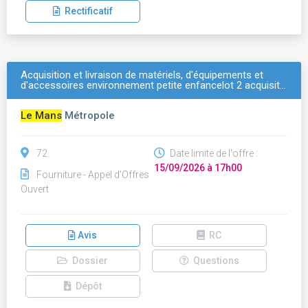
Rectificatif
Acquisition et livraison de matériels, d'équipements et
d'accessoires environnement petite enfancelot 2 acquisit…
Le Mans
Métropole
72
Date limite de l'offre :
15/09/2026 à 17h00
Fourniture - Appel d'Offres
Ouvert
Avis
RC
Dossier
Questions
Dépôt