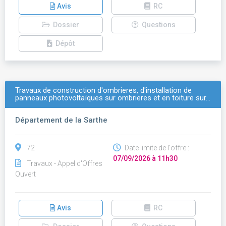
Avis
RC
Dossier
Questions
Dépôt
Travaux de construction d'ombrieres, d'installation de
panneaux photovoltaïques sur ombrieres et en toiture sur…
Département de la Sarthe
72
Date limite de l'offre :
07/09/2026 à 11h30
Travaux - Appel d'Offres
Ouvert
Avis
RC