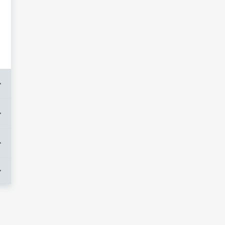
+
+
+
+