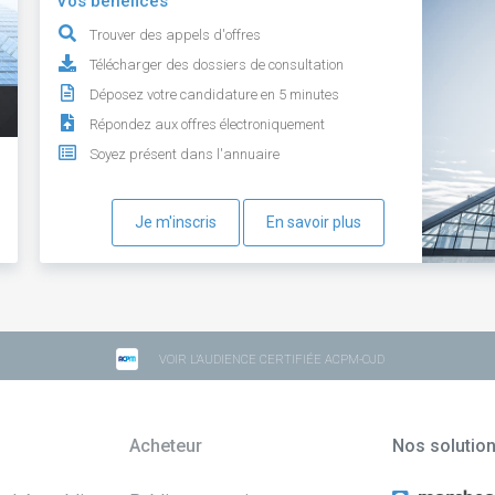
Vos bénéfices
Trouver des appels d'offres
Télécharger des dossiers de consultation
Déposez votre candidature en 5 minutes
Répondez aux offres électroniquement
Soyez présent dans l'annuaire
Je m'inscris
En savoir plus
VOIR L'AUDIENCE CERTIFIÉE ACPM-OJD
Acheteur
Nos solutio