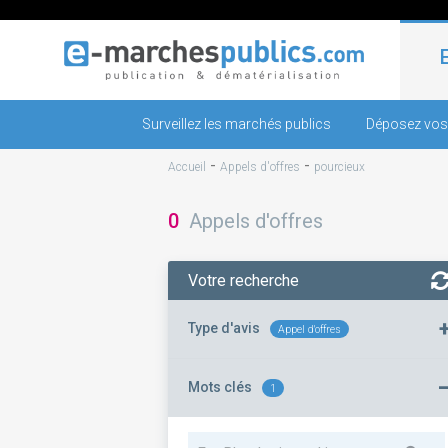
Surveillez les marchés publics
Déposez vos
-
-
Accueil
Appels d'offres
pourcieux
0
Appels d'offres
Votre recherche
Type d'avis
Appel d'offres
Mots clés
1