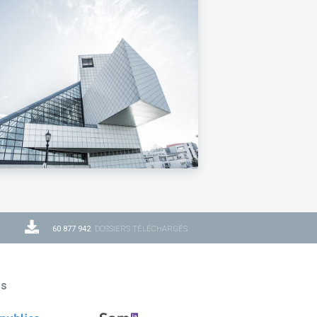
60 877 942
DOSSIERS TÉLÉCHARGÉS
ns